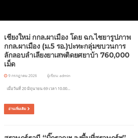
เชียงใหม่ กกล.ผาเมือง โดย ฉก.ไชยารูปภาพ
กกล.ผาเมือง (ม.5 รอ.)ปะทะกลุ่มขบวนการ
ลักลอบลำเลียงยาเสพติดยศยาบ้า 760,000
เม็ด
9 กรกฎาคม 2026
ผู้เขียน:
admin
เมื่อวันที่ 20 มิถุนายน 69 เวลา 10.00…
อ่านเพิ่มเติม
สุราษฎร์ธานี “บิ๊กราญฯ ลงพื้นที่สุราษฎร์ฯ”