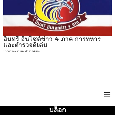
ข้าม
ไป
ที่
เนื้อหา
อินทรี อินไซต์ข่าว 4 ภาค การทหาร
และตำรวจดีเด่น
ข่าวการทหาร และตำรวจดีเด่น
เมนู
บล็อก