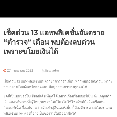
เช็คด่วน 13 แอพพลิเคชั่นอันตราย
“ตำรวจ” เตือน พบต้องลบด่วน
เพราะขโมยเงินได้
27 กรกฎาคม 2022
ผู้เขียน:
admin
เช็คด่วน 13 แอพพลิเคชั่นอันตราย “ตำรวจ” เตือน หากพบต้องลบด่วน เพราะ
สามารถขโมยเงินหรือสอดแนมข้อมูลส่วนตัวของทุกคนได้
ยุคนี้เป็นยุคของโซเชียลมีเดีย ที่พูดได้เลยว่าเกือบร้อยเปอร์เซ็น ตั้งแต่ลูกเด็ก
เล็กแดง หรือกระทั่งผู้ใหญ่วัยชรา ไม่มีใครไม่ใช้โทรศัพท์มือถือหรือเล่น
อินเตอร์เน็ต ซึ่งแน่นอนว่า เมื่อเข้าสู่อินเตอร์เน็ต ก็ต้องมีการดาวน์โหลดแอพ
พลิเคชั่นต่างๆ ตรงนี้อาจเป็นช่องว่างให้มิจฉาชีพได้