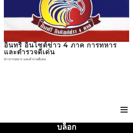
ข้าม
ไป
ที่
เนื้อหา
อินทรี อินไซต์ข่าว 4 ภาค การทหาร
และตำรวจดีเด่น
ข่าวการทหาร และตำรวจดีเด่น
เมนู
บล็อก