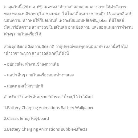
ล่าสุดวันนี้ (26 ก.ค. 65) เพจของ “ตำรวจ” สอบสวนกลาง ภายใต้คำสั่งการ
ของ พล.ต.ท.จิรภพ ภูริเดช ผบช.ก. ได้โพสเตือนประชาชนถึง 13 แอพพลิเคชั่
นอันตราย หากพบให้รีบลบทันที เพราะเป็นแอปพลิเคชัน Joker ที่มีโฮสต์
มัลแวร์อันตราย สามารถขโมยเงินสด อ่านข้อความ และสอดแนมการทำงาน
ต่างๆ ภายในเครื่องได้
ส่วนจุดสังเกตถึงความผิดปกติ ว่าอุปกรณ์ของทุกคนมีแอปฯ เหล่านี้หรือไม่
“ตำรวจ” ระบุว่า สามารถสังเกตุได้ดังนี้
– อุปกรณ์จะทำงานช้าลงกว่าเดิม
– แอปฯ อื่นๆ ภายในเครื่องหยุดทำงานเอง
– แบตหมดเร็วกว่าปกติ
สำหรับ 13 แอปฯ อันตราย “ตำรวจ” ก็ระบุไว้ว่า ได้แก่
1.Battery Charging Animations Battery Wallpaper
2.Classic Emoji Keyboard
3.Battery Charging Animations Bubble-Effects