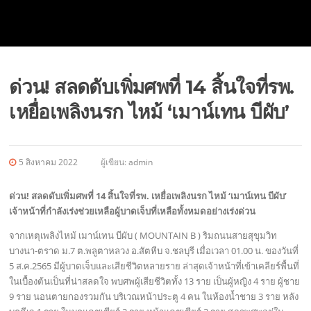
ด่วน! สลดดับเพิ่มศพที่ 14 สิ้นใจที่รพ.
เหยื่อเพลิงนรก ไหม้ ‘เมาน์เทน บีผับ’
5 สิงหาคม 2022
ผู้เขียน:
admin
ด่วน! สลดดับเพิ่มศพที่ 14 สิ้นใจที่รพ. เหยื่อเพลิงนรก ไหม้ ‘เมาน์เทน บีผับ’
เจ้าหน้าที่กำลังเร่งช่วยเหลือผู้บาดเจ็บที่เหลือทั้งหมดอย่างเร่งด่วน
จากเหตุเพลิงไหม้ เมาน์เทน บีผับ ( MOUNTAIN B ) ริมถนนสายสุขุมวิท
บางนา-ตราด ม.7 ต.พลูตาหลวง อ.สัตหีบ จ.ชลบุรี เมื่อเวลา 01.00 น. ของวันที่
5 ส.ค.2565 มีผู้บาดเจ็บและเสียชีวิตหลายราย ล่าสุดเจ้าหน้าที่เข้าเคลียร์พื้นที่
ในเบื้องต้นเป็นที่น่าสลดใจ พบศพผู้เสียชีวิตทั้ง 13 ราย เป็นผู้หญิง 4 ราย ผู้ชาย
9 ราย นอนตายกองรวมกัน บริเวณหน้าประตู 4 คน ในห้องน้ำชาย 3 ราย หลัง