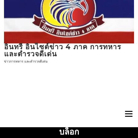
ข้าม
ไป
ที่
เนื้อหา
อินทรี อินไซต์ข่าว 4 ภาค การทหาร
และตำรวจดีเด่น
ข่าวการทหาร และตำรวจดีเด่น
เมนู
บล็อก