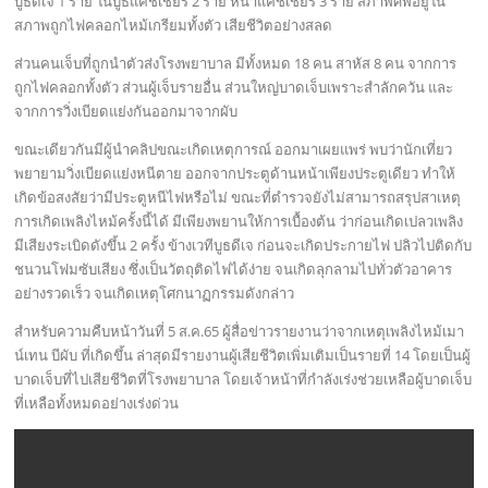
บูธดีเจ 1 ราย ในบูธแคชเชียร์ 2 ราย หน้าแคชเชียร์ 3 ราย สภาพศพอยู่ใน
สภาพถูกไฟคลอกไหม้เกรียมทั้งตัว เสียชีวิตอย่างสลด
ส่วนคนเจ็บที่ถูกนำตัวส่งโรงพยาบาล มีทั้งหมด 18 คน สาหัส 8 คน จากการ
ถูกไฟคลอกทั้งตัว ส่วนผู้เจ็บรายอื่น ส่วนใหญ่บาดเจ็บเพราะสำลักควัน และ
จากการวิ่งเบียดแย่งกันออกมาจากผับ
ขณะเดียวกันมีผู้นำคลิปขณะเกิดเหตุการณ์ ออกมาเผยแพร่ พบว่านักเที่ยว
พยายามวิ่งเบียดแย่งหนีตาย ออกจากประตูด้านหน้าเพียงประตูเดียว ทำให้
เกิดข้อสงสัยว่ามีประตูหนีไฟหรือไม่ ขณะที่ตำรวจยังไม่สามารถสรุปสาเหตุ
การเกิดเพลิงไหม้ครั้งนี้ได้ มีเพียงพยานให้การเบื้องต้น ว่าก่อนเกิดเปลวเพลิง
มีเสียงระเบิดดังขึ้น 2 ครั้ง ข้างเวทีบูธดีเจ ก่อนจะเกิดประกายไฟ ปลิวไปติดกับ
ชนวนโฟมซับเสียง ซึ่งเป็นวัตถุติดไฟได้ง่าย จนเกิดลุกลามไปทั่วตัวอาคาร
อย่างรวดเร็ว จนเกิดเหตุโศกนาฏกรรมดังกล่าว
สำหรับความคืบหน้าวันที่ 5 ส.ค.65 ผู้สื่อข่าวรายงานว่าจากเหตุเพลิงไหม้เมา
น์เทน บีผับ ที่เกิดขึ้น ล่าสุดมีรายงานผู้เสียชีวิตเพิ่มเติมเป็นรายที่ 14 โดยเป็นผู้
บาดเจ็บที่ไปเสียชีวิตที่โรงพยาบาล โดยเจ้าหน้าที่กำลังเร่งช่วยเหลือผู้บาดเจ็บ
ที่เหลือทั้งหมดอย่างเร่งด่วน