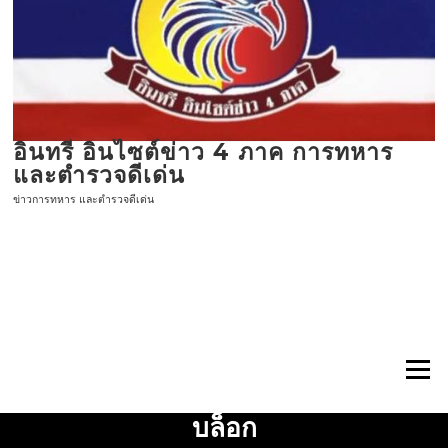
ข้าม
ไป
ที่
เนื้อหา
อินทรี อินไซต์ข่าว 4 ภาค การทหาร
และตำรวจดีเด่น
ข่าวการทหาร และตำรวจดีเด่น
เมนู
บล็อก