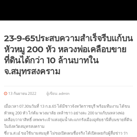
23-9-65ประสบความสำเร็จรีบแก้บน
หัวหมู 200 หัว หลวงพ่อเคลือบขาย
ที่ดินได้กว่า 10 ล้านบาทใน
จ.สมุทรสงคราม
13 กันยายน 2022
ผู้เขียน:
admin
เมื่อเวลา 07.30นวันที่ 13 ก.ย.65 ได้มีชาวจังหวัดราชบุรี พร้อมทีมงาน ได้ขน
หัวหมู 200 หัว ไก่ต้ม พวงมาลัย เหล้าขาว อย่างละ 200 มาแก้บนหลวงพ่อ
เคลือบวาจาสิทธิ์ เทพพระเจ้าแห่งลุ่มน้ำสะแกกรังเมืองอุทัยธานีที่บนขายที่ดิน
ในจังหวัดสมุทรสงคราม
ซึ่ง น.ส.เอ๋ ขอใช้นามสมมุติ ไม่ขอเปิดเผนชื่อจริง ได้เปิดเผยกับผู้สื่อข่าว ว่า