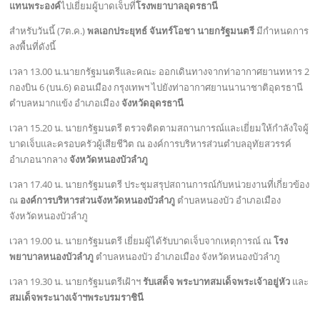
แทนพระองค์
ไปเยี่ยมผู้บาดเจ็บที่
โรงพยาบาลอุดรธานี
สำหรับวันนี้ (7ต.ค.)
พลเอกประยุทธ์ จันทร์โอชา นายกรัฐมนตรี
มีกำหนดการ
ลงพื้นที่ดังนี้
เวลา 13.00 น.นายกรัฐมนตรีและคณะ ออกเดินทางจากท่าอากาศยานทหาร 2
กองบิน 6 (บน.6) ดอนเมือง กรุงเทพฯ ไปยังท่าอากาศยานนานาชาติอุดรธานี
ตำบลหมากแข้ง อำเภอเมือง
จังหวัดอุดรธานี
เวลา 15.20 น. นายกรัฐมนตรี ตรวจติดตามสถานการณ์และเยี่ยมให้กําลังใจผู้
บาดเจ็บและครอบครัวผู้เสียชีวิต ณ องค์การบริหารส่วนตำบลอุทัยสวรรค์
อำเภอนากลาง
จังหวัดหนองบัวลำภู
เวลา 17.40 น. นายกรัฐมนตรี ประชุมสรุปสถานการณ์กับหน่วยงานที่เกี่ยวข้อง
ณ
องค์การบริหารส่วนจังหวัดหนองบัวลำภู
ตำบลหนองบัว อำเภอเมือง
จังหวัดหนองบัวลำภู
เวลา 19.00 น. นายกรัฐมนตรี เยี่ยมผู้ได้รับบาดเจ็บจากเหตุการณ์ ณ
โรง
พยาบาลหนองบัวลำภู
ตำบลหนองบัว อำเภอเมือง จังหวัดหนองบัวลำภู
เวลา 19.30 น. นายกรัฐมนตรีเฝ้าฯ
รับเสด็จ
พระบาทสมเด็จพระเจ้าอยู่หัว
และ
สมเด็จพระนางเจ้าฯพ
ระบรมราชินี