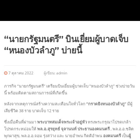
“นายกรัฐมนตรี” บินเยี่ยมผู้บาดเจ็บ
“หนองบัวลำภู” บ่ายนี้
7 ตุลาคม 2022
ผู้เขียน:
admin
ภารกิจ “นายกรัฐมนตรี” เตรียมบินเยี่ยมผู้บาดเจ็บ “หนองบัวลำภู” ช่วงบ่ายวัน
นี้ พร้อมติดตามสถานการณ์ที่เกิดขึ้น
หลังจากเหตุการณ์สร้างความสะเทือนใจทั่วโลก
“กราดยิงหนองบัวลำภู”
มีผู้
เสียชีวิต 38 ราย บาดเจ็บ 12 ราย
ซึ่งเมื่อคืนที่ผ่านมา
พระบาทสมเด็จพระเจ้าอยู่หัว
ทรงพระกรุณาโปรดเกล้า
โปรดกระหม่อมให้
พล.อ.สุรยุทธ์ จุลานนท์ ประธานองคมนตรี
, พล.อ.อ.ชลิต
พุกผาสุข, พล.อ.อ.จอม รุ่งสว่าง และ นายอําพน กิตติอําพน
องคมนตรี
เป็น
ผู้