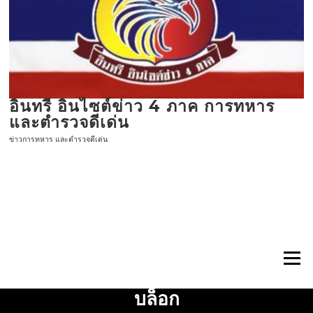
ข้าม
ไป
ที่
เนื้อหา
อินทรี อินไซต์ข่าว 4 ภาค การทหาร
และตำรวจดีเด่น
ข่าวการทหาร และตำรวจดีเด่น
เมนู
บล็อก