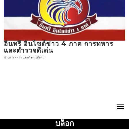
ข้าม
ไป
ที่
เนื้อหา
อินทรี อินไซต์ข่าว 4 ภาค การทหาร
และตำรวจดีเด่น
ข่าวการทหาร และตำรวจดีเด่น
เมนู
บล็อก