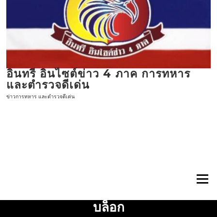
ข้าม
ไป
ที่
เนื้อหา
อินทรี อินไซต์ข่าว 4 ภาค การทหาร
และตำรวจดีเด่น
ข่าวการทหาร และตำรวจดีเด่น
เมนู
บล็อก