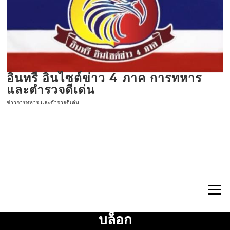
ข้าม
ไป
ที่
เนื้อหา
อินทรี อินไซต์ข่าว 4 ภาค การทหาร
และตำรวจดีเด่น
ข่าวการทหาร และตำรวจดีเด่น
เมนู
บล็อก