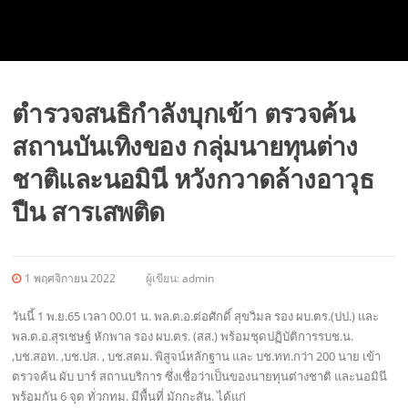
ตำรวจสนธิกำลังบุกเข้า ตรวจค้น
สถานบันเทิงของ กลุ่มนายทุนต่าง
ชาติและนอมินี หวังกวาดล้างอาวุธ
ปืน สารเสพติด
1 พฤศจิกายน 2022
ผู้เขียน:
admin
วันนี้ 1 พ.ย.65 เวลา 00.01 น. พล.ต.อ.ต่อศักดิ์ สุขวิมล รอง ผบ.ตร.(ปป.) และ
พล.ต.อ.สุรเชษฐ์ หักพาล รอง ผบ.ตร. (สส.) พร้อมชุดปฏิบัติการรบช.น.
,บช.สอท. ,บช.ปส. , บช.สตม. พิสูจน์หลักฐาน และ บช.ทท.กว่า 200 นาย เข้า
ตรวจค้น ผับ บาร์ สถานบริการ ซึ่งเชื่อว่าเป็นของนายทุนต่างชาติ และนอมินี
พร้อมกัน 6 จุด ทั่วกทม. มีพื้นที่ มักกะสัน. ได้แก่