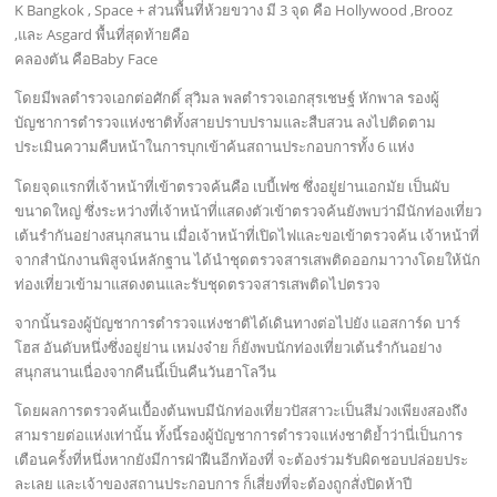
K Bangkok , Space + ส่วนพื้นที่ห้วยขวาง มี 3 จุด คือ Hollywood ,Brooz
,และ Asgard พื้นที่สุดท้ายคือ
คลองตัน คือBaby Face
โดยมีพลตำรวจเอกต่อศักดิ์ สุวิมล พลตำรวจเอกสุรเชษฐ์ หักพาล รองผู้
บัญชาการตำรวจแห่งชาติทั้งสายปราบปรามและสืบสวน ลงไปติดตาม
ประเมินความคืบหน้าในการบุกเข้าค้นสถานประกอบการทั้ง 6 แห่ง
โดยจุดแรกที่เจ้าหน้าที่เข้าตรวจค้นคือ เบบี้เฟซ ซึ่งอยู่ย่านเอกมัย เป็นผับ
ขนาดใหญ่ ซึ่งระหว่างที่เจ้าหน้าที่แสดงตัวเข้าตรวจค้นยังพบว่ามีนักท่องเที่ยว
เต้นรำกันอย่างสนุกสนาน เมื่อเจ้าหน้าที่เปิดไฟและขอเข้าตรวจค้น เจ้าหน้าที่
จากสำนักงานพิสูจน์หลักฐาน ได้นำชุดตรวจสารเสพติดออกมาวางโดยให้นัก
ท่องเที่ยวเข้ามาแสดงตนและรับชุดตรวจสารเสพติดไปตรวจ
จากนั้นรองผู้บัญชาการตำรวจแห่งชาติได้เดินทางต่อไปยัง แอสการ์ด บาร์
โฮส อันดับหนึ่งซึ่งอยู่ย่าน เหม่งจ๋าย ก็ยังพบนักท่องเที่ยวเต้นรำกันอย่าง
สนุกสนานเนื่องจากคืนนี้เป็นคืนวันฮาโลวีน
โดยผลการตรวจค้นเบื้องต้นพบมีนักท่องเที่ยวปัสสาวะเป็นสีม่วงเพียงสองถึง
สามรายต่อแห่งเท่านั้น ทั้งนี้รองผู้บัญชาการตำรวจแห่งชาติย้ำว่านี่เป็นการ
เตือนครั้งที่หนึ่งหากยังมีการฝ่าฝืนอีกท้องที่ จะต้องร่วมรับผิดชอบปล่อยประ
ละเลย และเจ้าของสถานประกอบการ ก็เสี่ยงที่จะต้องถูกสั่งปิดห้าปี