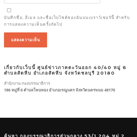
บันทึกชื่อ, อีเมล และชื่อเว็บไซต์ของฉันบนเบราว์เซอร์นี้ สำหรับ
การแสดงความเห็นครั้งถัดไป
เกี่ยวกับเว็บนี้ ศูนย์ข่าวภาคตะวันออก 40/40 หมู่ 6
ตำบลสัตหีบ อำเภอสัตหีบ จังหวัดชลบุรี 20180
สำนักงาน-กองบรรณาธิการ
186 หมู่ที่ 6 ตำบลโพนทอง อำเภอเรณูนคร จังหวัดนครพนม 48170
ค้นหา กองบรรณาธิการส่วนกลาง 53/1 204 หมู่ 2