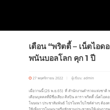
เตือน “พริตตี้ – เน็ตไ
พนันบอลโลก คุก 1 ปี
27 พฤศจิกายน 2022
ผู้เขียน:
admin
เมื่อวานนี้ (26 พ.ย.65) ที่ สำนักงานตำรวจแห่งช
เตือนบุคคลที่มีชื่อเสียง ศิลปิน ดารา พริตตี้ เน็
โฆษณา ประชาสัมพันธ์ โปรโมทเว็บไซต์ต่างๆ ต้องตร
ใช้เพื่อการโฆษณาหรือชักชวนประชาชนให้เล่นการพน