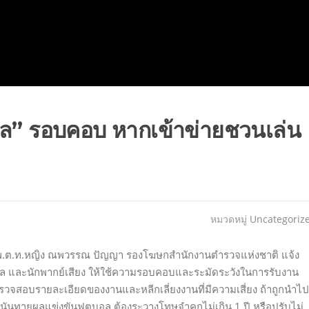
อดอล” รอบคอบ หากเข้าข่ายชวนเล่น
หมวดหมู่
Uncategoriz
าติ พ.ต.ท.หญิง ณพวรรณ ปัญญา รองโฆษกสำนักงานตำรวจแห่งชาติ แจ้ง
ตไอดอล และนักพากย์เสียง ให้ใช้ความรอบคอบและระมัดระวังในการรับงาน
วจสอบรายละเอียดของงานและหลีกเลี่ยงงานที่มีความเสี่ยง ถ้าถูกนำไป
ันทายผลแข่งขันฟุตบอล ต้องระวางโทษจำคุกไม่เกิน 1 ปี หรือปรับไม่