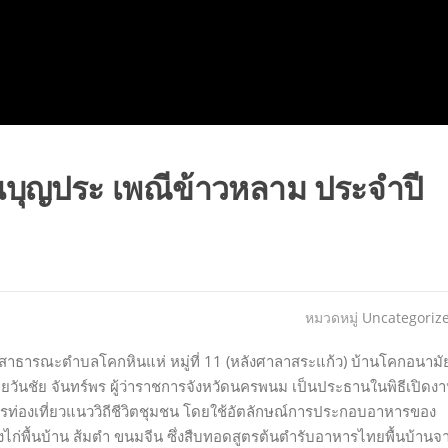
นบุญประ เพณีข้าวหลาม ประจำปี
หมวดหมู่
Uncategoriz
ที่สาธารณะตำบลโคกหินแห่ หมู่ที่ 11 (หลังศาลาสระแก้ว) บ้านโคกอนามั
ันชัย จันทร์พร ผู้ว่าราชการจังหวัดนครพนม เป็นประธานในพิธีเปิดง
ารท่องเที่ยวแนววิถีชีวิตชุมชน โดยใช้อัตลักษณ์การประกอบอาหารของ
้งไก่พื้นบ้าน ส้มตำ ขนมจีน ซึ่งสืบทอดสูตรต้นตำรับอาหารไทยพื้นบ้านจ