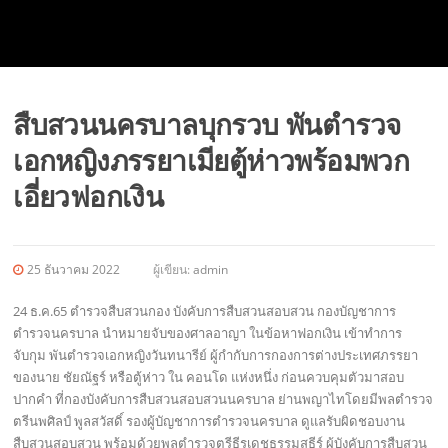
สืบสวนนครบาลบุกรวบ พันตำรวจ
เอกหญิงภรรยาเมียตู้ห่าวพร้อมพวก
เอี่ยวฟอกเงิน
25 ธันวาคม 2022
ผู้เขียน:
admin
24 ธ.ค.65 ตำรวจสืบสวนกอง บังคับการสืบสวนสอบสวน กองบัญชาการ
ตำรวจนครบาล นำหมายจับของศาลอาญา ในข้อหาฟอกเงิน เข้าทำการ
จับกุม พันตำรวจเอกหญิงวันทนารีย์ ผู้กำกับการกองการต่างประเทศภรรยา
ของนาย ชัยณัฐร์ หรือตู้ห่าว ใน คอนโด แห่งหนึ่ง ก่อนควบคุมตัวมาสอบ
ปากคำ ที่กองบังคับการสืบสวนสอบสวนนครบาล ย่านพญาไทโดยมีพลตำรวจ
ตรีนพศิลป์ พูลสวัสดิ์ รองผู้บัญชาการตำรวจนครบาล ดูแลรับผิดชอบงาน
สืบสวนสอบสวน พร้อมด้วยพลตำรวจตรีธีรเดชธรรมสุธีร์ ผู้บังคับการสืบสวน