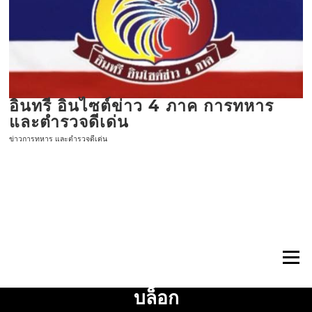
ข้าม
ไป
ที่
เนื้อหา
อินทรี อินไซต์ข่าว 4 ภาค การทหาร
และตำรวจดีเด่น
ข่าวการทหาร และตำรวจดีเด่น
เมนู
บล็อก