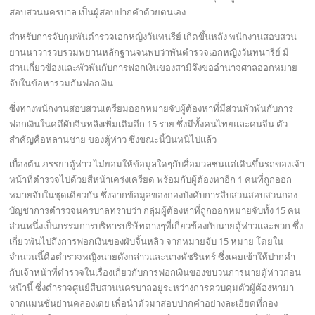
สอบสวนนครบาล เป็นผู้สอบปากคำด้วยตนเอง
สำหรับการจับกุมพันตำรวจเอกหญิงวันทนรีย์ เกิดขึ้นหลัง พนักงานสอบสวน
ยานนาวารวบรวมพยานหลักฐานจนพบว่าพันตำรวจเอกหญิงวันทนารีย์ มี
ส่วนเกี่ยวข้องและพัวพันกับการฟอกเงินของสามีจึงขออำนาจศาลออกหมาย
จับในข้อหาร่วมกันฟอกเงิน
ซึ่งทางพนักงานสอบสวนเตรียมออกหมายจับผู้ต้องหาที่มีส่วนพัวพันกับการ
ฟอกเงินในคดีผับจินหลิงเพิ่มเติมอีก 15 ราย ซึ่งมีทั้งคนไทยและคนจีน ตัว
สำคัญคือหลานชาย ของตู้ห่าว ซึ่งขณะนี้บินหนีไปแล้ว
เบื้องต้น ภรรยาตู้ห่าว ไม่ยอมให้ข้อมูลใดๆกับสื่อมวลชนแต่เดินขึ้นรถของเจ้า
หน้าที่ตำรวจไปด้วยสีหน้าเคร่งเครียด พร้อมกับผู้ต้องหาอีก 1 คนที่ถูกออก
หมายจับในชุดเดียวกัน ซึ่งจากข้อมูลของกองบังคับการสืบสวนสอบสวนกอง
บัญชาการตำรวจนครบาลทราบว่า กลุ่มผู้ต้องหาที่ถูกออกหมายจับทั้ง 15 คน
ส่วนหนึ่งเป็นกรรมการบริหารบริษัทต่างๆที่เกี่ยวข้องกับนายตู้ห่าวและพวก ซึ่ง
เกี่ยวพันไปถึงการฟอกเงินของผับจิ้นหลิว จากหมายจับ 15 หมาย โดยใน
จำนวนนี้คือตำรวจหญิงนายดังกล่าวและนางพัชรินทร์ ซึ่งเคยเข้าให้ปากคำ
กับเจ้าหน้าที่ตำรวจในเรื่องเกี่ยวกับการฟอกเงินของขบวนการนายตู้ห่าวก่อน
หน้านี้ ซึ่งตำรวจศูนย์สืบสวนนครบาลอยู่ระหว่างการควบคุมตัวผู้ต้องหามา
จากแมนชั่นย่านคลองเตย เพื่อนำตัวมาสอบปากคำอย่างละเอียดที่กอง