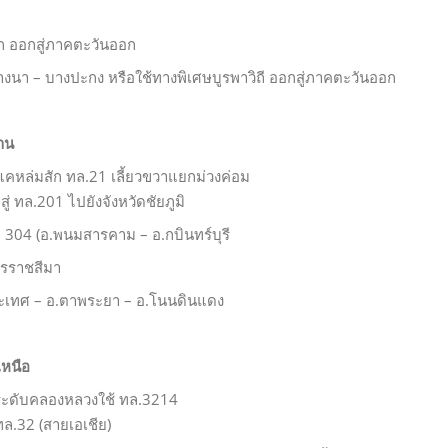
ก ออกสู่ภาคตะวันออก
นา – บางปะกง หรือใช้ทางพิเศษบูรพาวิถี ออกสู่ภาคตะวันออก
สาน
คหล่มสัก ทล.21 เลี้ยวขวาแยกม่วงค่อม
าสู่ ทล.201 ไปยังจังหวัดชัยภูมิ
. 304 (อ.พนมสารคาม – อ.กบินทร์บุรี
นครราชสีมา
ประเทศ – อ.ตาพระยา – อ.โนนดินแดง
เหนือ
างระดับคลองหลวงใช้ ทล.3214
 ทล.32 (สายเอเชีย)