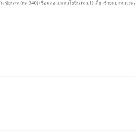
ัน-ชัยนาท (ทล.340) เชื่อมต่อ ถ.พหลโยธิน (ทล.1) เลี้ยวซ้ายแยกหลวงพ่