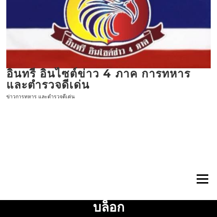
ข้าม
ไป
ที่
เนื้อหา
อินทรี อินไซต์ข่าว 4 ภาค การทหาร
และตำรวจดีเด่น
ข่าวการทหาร และตำรวจดีเด่น
เมนู
บล็อก