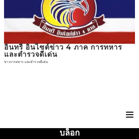
ข้าม
ไป
ที่
เนื้อหา
อินทรี อินไซต์ข่าว 4 ภาค การทหาร
และตำรวจดีเด่น
ข่าวการทหาร และตำรวจดีเด่น
เมนู
บล็อก