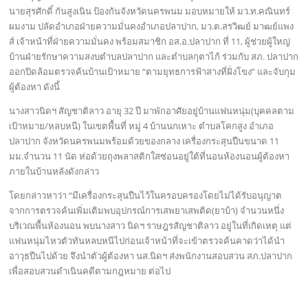
นายสุรศักดิ์ กันสูงเนิน ป้องกันจังหวัดนครพนม มอบหมายให้ มว.ท.คณินทร์
ผมงาม ปลัดอำเภอฝ่ายความมั่นคงอำเภอปลาปาก, มว.ต.สรวิฒย์ มาฒย์แพง
ส์ เจ้าหน้าที่ฝ่ายความมั่นคง พร้อมสมาชิก อส.อ.ปลาปาก ที่ 11, ผู้ช่วยผู้ใหญ่
บ้านฝ่ายรักษาความสงบตำบลปลาปาก และตำบลกุตาไก้ ร่วมกับ สภ. ปลาปาก
ออกปิดล้อมตรวจค้นบ้านเป้าหมาย “ตามยุทธการฟ้าสางที่ฝั่งโขง” และจับกุม
ผู้ต้องหา ดังนี้
นางสาวนิดฯ สัญชาติลาว อายุ 32 ปี มาพักอาศัยอยู่บ้านแฟนหนุ่ม(บุคคลตาม
เป้าหมาย/หลบหนี) ในเขตพื้นที่ หมู่ 4 บ้านนกเหาะ ตำบลโคกสูง อำเภอ
ปลาปาก จังหวัดนครพนมพร้อมด้วยของกลาง เครื่องกระสุนปืนขนาด 11
มม.จำนวน 11 นัด ห่อด้วยถุงพลาสติกใสซ่อนอยู่ใต้ที่นอนห้องนอนผู้ต้องหา
ภายในบ้านหลังดังกล่าว
โดยกล่าวหาว่า “มีเครื่องกระสุนปืนไว้ในครอบครองโดยไม่ได้รับอนุญาต
จากการตรวจค้นเพิ่มเติมพบอุปกรณ์การเสพยาเสพติด(ยาบ้า) จำนวนหนึ่ง
บริเวณพื้นห้องนอน พบนางสาว นิดฯ ราษฎรสัญชาติลาว อยู่ในที่เกิดเหตุ แต่
แฟนหนุ่มไหวตัวทันหลบหนีไปก่อนเจ้าหน้าที่จะเข้าตรวจค้นคาดว่าได้นำ
อาวุธปืนไปด้วย จึงนำตัวผู้ต้องหา นส.นิดฯ ส่งพนักงานสอบสวน สภ.ปลาปาก
เพื่อสอบสวนดำเนินคดีตามกฎหมาย ต่อไป