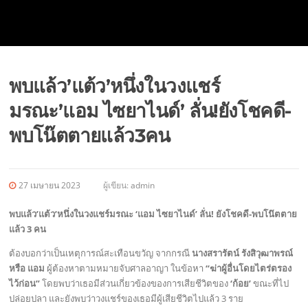
พบแล้ว’แต้ว’หนึ่งในวงแชร์
มรณะ’แอม ไซยาไนด์’ ลั่น!ยังโชคดี-
พบโน๊ตตายแล้ว3คน
27 เมษายน 2023
ผู้เขียน:
admin
พบแล้ว’แต้ว’หนึ่งในวงแชร์มรณะ ‘แอม ไซยาไนด์’ ลั่น! ยังโชคดี-พบโน๊ตตาย
แล้ว 3 คน
ต้องบอกว่าเป็นเหตุการณ์สะเทือนขวัญ จากกรณี
นางสรารัตน์ รังสิวุฒาพรณ์
หรือ แอม
ผู้ต้องหาตามหมายจับศาลอาญา ในข้อหา
“ฆ่าผู้อื่นโดยไตร่ตรอง
ไว้ก่อน”
โดยพบว่าเธอมีส่วนเกี่ยวข้องของการเสียชีวิตของ
‘ก้อย’
ขณะที่ไป
ปล่อยปลา และยังพบว่าวงแชร์ของเธอมีผู้เสียชีวิตไปแล้ว 3 ราย