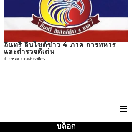
ข้าม
ไป
ที่
เนื้อหา
อินทรี อินไซต์ข่าว 4 ภาค การทหาร
และตำรวจดีเด่น
ข่าวการทหาร และตำรวจดีเด่น
เมนู
บล็อก