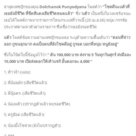
ล่าสุดเฟซบุ๊กของคุณ
Dolchanok Punyodyana
โพสต์ว่า
“โชคดีนะแต้วที่
เธอยังมีชีวิต ที่ขีดสีแดงเสียชีวิตหมดแล้ว”
ซึ่ง
‘แต้ว’
เป็นหนึ่งในวงแชร์มรณะ
เธอได้โพสต์ภาพจากรายการโหนกระแสที่วานนี้ (26 เม.ย.66) หนุ่ม กรรชัย
ประกาศตามหาตัวผ่านรายการ ซึ่งเชื่อว่าเธอยังรอดชีวิต
แต้ว
โพสต์ข้อความผ่านเฟซบุ๊กของเธอ ระบุด้วยความตื้นเต้นว่า
“ตอนที่ข่าว
ออก กูขนลุกมาก คงเป็นคนที่ยังโชคดีอยู่ กูรอด บอกพี่หนุ่ม หนูยังอยู่”
ซึ่งในโน๊ตใบนี้ข้อมูลไว้ว่า
” ต้น 100,000 บาท ส่งราย 5 วันทุกวันศุกร์ ส่งมือละ
15,000 บาท เปียส่งดอกให้เท้าแชร์ อั้นดอกละ 4,000 ”
1. ท้าวจ้า (แอม)
2. พี่น้อยผัก (เสียชีวิตแล้ว)
3. พี่นุ้ยตร. (เสียชีวิตแล้ว)
4. น้องแต้ว (ปรากฎตัวแล้ว พบรอดชีวิต)
5. ครูอ๊อด (เสียชีวิตแล้ว)
6. น้องมิ้งโชห่วย (ยังไม่ปรากฎตัว)
7. ***