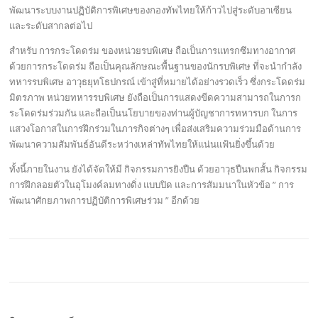
พัฒนาระบบงานปฏิบัติการพิเศษของกองทัพไทยให้ก้าวไปสู่ระดับอาเซียน
และระดับสากลต่อไป
สำหรับ การกระโดดร่ม ของหน่วยรบพิเศษ ถือเป็นการแทรกซึมทางอากาศ
ด้วยการกระโดดร่ม ถือเป็นคุณลักษณะพื้นฐานของนักรบพิเศษ ที่จะนำกำลัง
ทหารรบพิเศษ อาวุธยุทโธปกรณ์ เข้าสู่ที่หมายได้อย่างรวดเร็ว ซึ่งกระโดดร่ม
มิตรภาพ หน่วยทหารรบพิเศษ ยังถือเป็นการแสดงขีดความสามารถในการก
ระโดดร่มร่วมกัน และถือเป็นนโยบายของท่านผู้บัญชาการทหารบก ในการ
แสวงโอกาสในการฝึกร่วมในภารกิจต่างๆ เพื่อส่งเสริมความร่วมมือด้านการ
พัฒนาความสัมพันธ์อันดีระหว่างเหล่าทัพไทยให้แน่นแฟ้นยิ่งขึ้นด้วย
ทั้งนี้ภายในงาน ยังได้จัดให้มี กิจกรรมการยิงปืน ด้วยอาวุธปืนพกสั้น กิจกรรม
การฝึกลอยตัวในอุโมงค์ลมทางดิ่ง แบบปิด และการสัมมนาในหัวข้อ ” การ
พัฒนาศักยภาพการปฏิบัติการพิเศษร่วม ” อีกด้วย