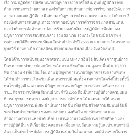
เรือ กรมปฏิบัติการพิเศษ หน่วยบัญชาการอากาศโยธิน, ศูนย์ปฏิบัติการต่อ
ต้านการก่อการร้ายสากล กองกำกับการต่อต้านการก่อการร้าย กองบังคับ การ
สายตรวจและปฏิบัติการพิเศษ กองบัญชาการตำรวจนครบาล กองกำกับการ 3
กองบังคับการสนับสนุนทางอากาศ กองบัญชาการตำรวจตระเวนชายแดน,
กองกำกับการต่อต้านการก่อการร้าย กองบังคับการปฏิบัติการพิเศษ กอง
บัญชาการตำรวจสอบสวนกลาง รวม 82 นาย ร่วมกระโดดร่มมิตรภาพ 4
เหล่า ภายใต้กิจกรรมรบพิเศษสัมพันธ์ ประจำปี 2566 ณ สนามกระโดดร่มทาง
ยุทธวิธี บ้านท่าเดื่อ ตำบลนิคมสร้างตนเอง อำเภอเมือง จังหวัดลพบุรี
โดยได้รับการสนับสนุนอากาศยาน แบบ MI-17 (เอ็มไอ สิบเจ็ด) จากศูนย์การ
บินทหารบก ทำการปล่อยนักกระโดดร่ม ที่ระดับความสูงจากพื้นดิน 10,500
ฟิต จำนวน 4 เที่ยวบิน โดยท่าน ผู้บัญชาการหน่วยบัญชาการสงครามพิเศษ
ได้ร่วมทำการกระโดดร่ม เพื่อนทหารรบพิเศษทั้ง 4 เหล่าทัพในครั้งนี้ด้วยทั้งนี้
พลโท ณัฐวุฒิ นาคะนคร ผู้บัญชาการหน่วยบัญชาการสงครามพิเศษ กล่าว
ว่า…. กิจกรรมรบพิเศษสัมพันธ์ ประจำปี 2566 ถือเป็นการปฏิบัติงานตามแผน
ที่ กรมยุทธการทหาร กองบัญชาการกองทัพไทย ได้มอบหมายให้ หน่วย
บัญชาการสงครามพิเศษ ดำเนินการจัดขึ้น เพื่อเสริมสร้างความสัมพันธ์อันดี
ระหว่างหน่วยรบพิเศษ ของกองทับบก กองทัพเรือ กองทัพอากาศ และ
สำนักงานตำรวจแห่งชาติ เพื่อประสานความร่วมมือด้านการฝึกศึกษา และ
การปฏิบัติอื่น ๆ ที่เกี่ยวข้อง ตลอดจน เพื่อแลกเปลี่ยนความรู้และประสบการณ์
อันจะเป็นประโยชน์ต่อการปฏิบัติงานร่วมกันในอนาคต จะมีส่วนช่วยในการ