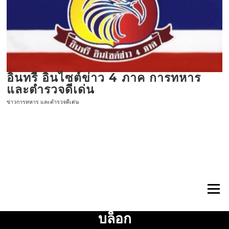
ข้าม
ไป
ที่
เนื้อหา
อินทรี อินไซต์ข่าว 4 ภาค การทหาร
และตำรวจดีเด่น
ข่าวการทหาร และตำรวจดีเด่น
เมนู
บล็อก