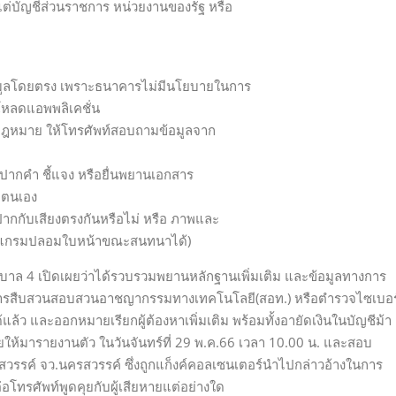
แต่บัญชีส่วนราชการ หน่วยงานของรัฐ หรือ
้อมูลโดยตรง เพราะธนาคารไม่มีนโยบายในการ
โหลดแอพพลิเคชั่น
ช้กฎหมาย ให้โทรศัพท์สอบถามข้อมูลจาก
นปากคำ ชี้แจง หรือยื่นพยานเอกสาร
ยตนเอง
ปากกับเสียงตรงกันหรือไม่ หรือ ภาพและ
โปรแกรมปลอมใบหน้าขณะสนทนาได้)
บาล 4 เปิดเผยว่าได้รวบรวมพยานหลักฐานเพิ่มเติม และข้อมูลทางการ
าการสืบสวนสอบสวนอาชญากรรมทางเทคโนโลยี(สอท.) หรือตำรวจไซเบอร
้ว และออกหมายเรียกผู้ต้องหาเพิ่มเติม พร้อมทั้งอายัดเงินในบัญชีม้า
ให้มารายงานตัว ในวันจันทร์ที่ 29 พ.ค.66 เวลา 10.00 น. และสอบ
สวรรค์ จว.นครสวรรค์ ซึ่งถูกแก็งค์คอลเซนเตอร์นำไปกล่าวอ้างในการ
ต่อโทรศัพท์พูดคุยกับผู้เสียหายแต่อย่างใด