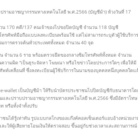
รามอาชญากรรมทางเทคโนโลยี พ.ศ.2566 (บัญชีม้า) ห้วงวันที่ 17
วน 170 คดี/137 คนเจ้าของไปขอปิดบัญชี จำนวน 118 บัญชี
รศัพท์มือถือแบบลงทะเบียนพร้อมใช้ แต่ไม่สามารถระบุตัวผู้ใช้บริกา
ัยรวมการตรวจค้นทั่วประเทศทั้งหมด จำนวน 40 จุด
งสิ้น จำนวน 6 ราย พร้อมตรวจยึดของกลางซิมโทรศัพท์ทั้งหมด จำนวน
วามผิด “เป็นธุระจัดหา โฆษณา หรือไขข่าวโดยประการใดๆ เพื่อให้มี
ท์เคลื่อนที่ ซึ่งลงทะเบียนผู้ใช้บริการในนามของบุคคลหนึ่งบุคคลใดแล
ือ e-wallet เป็นบัญชีม้า ให้รีบนำบัตรประชาชนไปปิดบัญชีกับธนาคารโด
องกันและปราบปรามอาชญากรรมทางเทคโนโลยี พ.ศ.2566 ซึ่งมีอัตราโทษ
ท หรือทั้งจำทั้งปรับ
ชาชนได้รู้เท่าทัน รูปแบบกลโกงของแก๊งค์คอลเซ็นเตอร์แอบอ้างหน่วยงา
 และให้ผู้เสียหายโอนเงินให้ตรวจสอบ ขึ้นอยู่กับช่วงเวลาและสถานการณ์