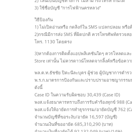
2) ไลน์เป็นบัญชีทางการ ไม่สามารถโทรหากันได้
3) ใช้ชื่อบัญชี “การไฟฟ้านครหลวง”
วิธีป้องกัน
1) ไม่เปิดอ่านหรือ กดลิงก์ใน SMS แปลกปลอม หรือติ
2)กรณีมีการส่ง SMS ที่ผิดปกติ ควรโทรศัพท์ตรวจ
โทร. 1130 โดยตรง
3)หากต้องการติดตั้งแอปพลิเคชันใดๆ ควรโหลดและติ
Store เท่านั้น ไม่ควรดาวน์โหลดจากลิ้งค์หรือข้อความ
พล.ต.ท.ธัชชัย ปิตะนีละบุตร ผู้ช่วย ผู้บัญชาการต
พ.ร.ก.มาตรการป้องกันและปราบปรามอาชญากรรมทางเท
ดังนี้
Case ID ในความรับผิดชอบ 30,439 (Case ID)
พงส.แจ้งธนาคารทราบถึงการรับคำร้องทุกข์ 988 (Ca
พงส.แจ้งให้อายัดการทำธุรกรรม/อายัดบัญชี 762 (Ca
จำนวนบัญชีที่ขอระงับ/อายัด 16,597 (บัญชี)
จำนวนเงินที่ขออายัด 685,310,290 (บาท)
จำนวนเงินที่อายัดได้ 92,132,049 (บาท) (14%)