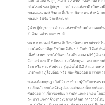
ฉ่อย ให้โอนเงิน สูญเงินไป 3.2 ล้านบาทเศษ พล.ต.อ.
คไพโรจน์ รอง ผู้บัญชาการตำรวจแห่งชาติ เป็นห่วงพ
พล.ต.อ.สมพงษ์ ชิงดวง ที่ปรึกษาพิเศษ ตร. หัวหน้
พล.ต.ท.ธัชชัย ปิตะนีละบุตร
ผู้ช่วย ผู้บัญชาการตำรวจแห่งชาติพร้อมด้วยคณะทำงา
สำนักงานตำรวจแห่งชาติ
พล.ต.อ.สมพงษ์ ชิงดวง ที่ปรึกษาพิเศษ ตร.กล่าวว่าใ
ออนไลน์มากที่สุดยังเป็นคดีเดิมๆ 5 อันดับ ได้แก่ อ
เพื่อทำงานหารายได้พิเศษ 3) คดีหลอกลวงให้กู้เงิน 4
Center) และ 5) คดีหลอกลวงให้ลงทุนผ่านระบบคอมพ
อ้อม หรือ ต๋อง ศิษย์ฉ่อย สูญเงินไป 3.2 ล้านบาทเศษ 
นายวัฒนา ภู่โอบอ้อม หรือ ต๋อง ศิษย์ฉ่อย มาร่วมแถลง
พ.ต.อ.ก้องกฤษฎา กิตติถิระพงษ์ รองผู้บังคับการ
ละเอียดภัยออนไลน์ในรูปแบบแก๊งคอลเซ็นเตอร์แอบอ้าง
ศิษย์ฉ่อย ว่าเกี่ยวข้องกับยาเสพติดและฟอกเงิน โดย
วัฒนาฯ แจ้งว่าค้างชำระบัตรเครดิตธนาคารกรุงไทย 