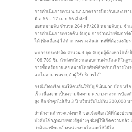
การดำเนินการตาม พ.ร.ก.มาตรการป้องกันและปราบป
มี.ค.66 – 17 เม.ย.66 มี ดังนี้
ออกหมายจับ จำนวน 264 คดี/268 หมายจับกุม จำน
การดำเนินการตรวจค้น จับกุม การจำหน่ายซิมการ์ดโท
ได้ (ซิมเถื่อน) ได้ทำการตรวจค้นสถานที่ที่ต้องสงส
พบการกระทำผิด จำนวน 4 จุด จับกุมผู้ต้องหาได้ทั้
108,789 ซิม นำส่งพนักงานสอบสวนดำเนินคดีในฐานค
การซื้อหรือขายเลขหมายโทรศัพท์สำหรับบริการโทรศัพ
แต่ไม่สามารถระบุตัวผู้ใช้บริการได้”
กรณีเปิดหรือยอมให้คนอื่นใช้บัญชีเงินฝาก บัตร หร
เร็ว เนื่องจากเป็นความผิดตาม พ.ร.ก.มาตรการป้
สูง คือ จำคุกไม่เกิน 3 ปี หรือปรับไม่เกิน 300,000 บา
สำนักงานตำรวจแห่งชาติ ขอแจ้งเตือนให้พี่น้องประ
บังคับใช้กฎหมายของรัฐต่างๆ ข่มขู่ให้เกิดความกลัว
ว่ามิจฉาชีพจะอ้างหน่วยงานใดและใช้วิธีใด