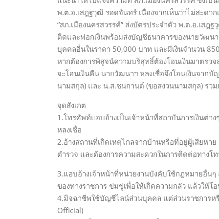
แนะนำให้ไปแจ้งความที่ สภ.เมืองนครสวรรค์ ซึ่งเป็นท้
พ.ต.อ.เสฎฐวุฒิ รอดจันทร์ เนื่องจากเห็นว่าไม่สะดวกเ
“สภ.เมืองนครสวรรค์” ส่งบัตรประจำตัว พ.ต.อ.เสฎฐวุ
ติดและฟอกเงินพร้อมส่งบัญชีธนาคารของนายวัฒนาฯ 
บุคคลอื่นในราคา 50,000 บาท และมีเงินจำนวน 850,
หากต้องการพิสูจน์ความบริสุทธิ์ต้องโอนเงินมาตรว
จะโอนเงินคืน นายวัฒนาฯ หลงเชื่อจึงโอนเงินจากบัญช
นามสกุล) และ น.ส.ชนกานต์ (ขอสงวนนามสกุล) รวมเ
จุดสังเกต
1.โทรศัพท์แอบอ้างเป็นเจ้าหน้าที่สถาบันการเงินต่าง
หลงเชื่อ
2.อ้างสถานที่เกิดเหตุไกลจากบ้านหรือที่อยู่ผู้เสียหา
ตำรวจ และต้องการความสะดวกในการติดต่อทางโทรศั
3.แอบอ้างเจ้าหน้าที่หน่วยงานบังคับใช้กฎหมายอื่นๆ ส
ของทางราชการ ข่มขู่เพื่อให้เกิดความกลัว แล้วให้
4.มิจฉาชีพใช้บัญชีไลน์ส่วนบุคคล แต่ส่วนราชการหร
Official)