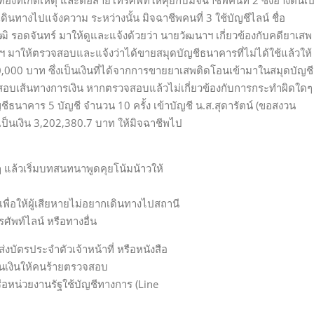
องที่เกิดเหตุ และต่อสายโทรศัพท์ให้คุยกับมิจฉาชีพคนที่ 2 ซึ่งอ้างตนเป
ดินทางไปแจ้งความ ระหว่างนั้น มิจฉาชีพคนที่ 3 ใช้บัญชีไลน์ ชื่อ
ฒิ รอดจันทร์ มาให้ดูและแจ้งด้วยว่า นายวัฒนาฯ เกี่ยวข้องกับคดียาเสพ
มาให้ตรวจสอบและแจ้งว่าได้ขายสมุดบัญชีธนาคารที่ไม่ได้ใช้แล้วให้
000 บาท ซึ่งเป็นเงินที่ได้จากการขายยาเสพติดโอนเข้ามาในสมุดบัญชี
จสอบเส้นทางการเงิน หากตรวจสอบแล้วไม่เกี่ยวข้องกับการกระทำผิดใดๆ
ีธนาคาร 5 บัญชี จำนวน 10 ครั้ง เข้าบัญชี น.ส.สุดารัตน์ (ขอสงวน
ป็นเงิน 3,202,380.7 บาท ให้มิจฉาชีพไป
ๆ แล้วเริ่มบทสนทนาพูดคุยโน้มน้าวให้
ย เพื่อให้ผู้เสียหายไม่อยากเดินทางไปสถานี
พท์ไลน์ หรือทางอื่น
่งบัตรประจำตัวเจ้าหน้าที่ หรือหนังสือ
โอนเงินให้คนร้ายตรวจสอบ
ือหน่วยงานรัฐใช้บัญชีทางการ (Line