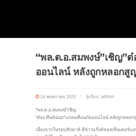
“พล.ต.อ.สมพงษ์”เชิญ”ต๋
ออนไลน์ หลังถูกหลอกสูญ
24 พฤษภาคม 2023
ผู้เขียน:
admin
“พล.ต.อ.สมพงษ์”เชิญ
“ต๋อง ศิษย์ฉ่อย”แถลงเตือนภัยออนไลน์ หลังถูกหลอกส
เนื่องจากในรอบสัปดาห์ มีข่าวแก๊งค์คอลเซ็นเตอร์แอ