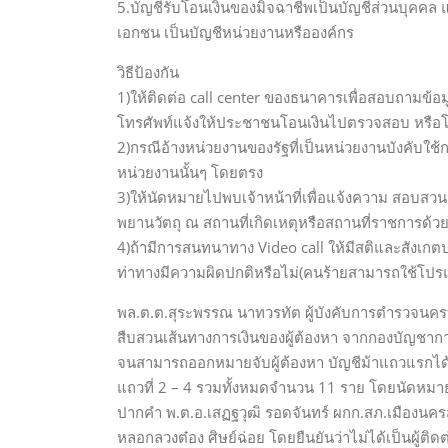
5.บัญชีรับโอนเงินของมิจฉาชีพเป็นบัญชีส่วนบุคคล 
เอกชน เป็นบัญชีหน่วยงานหรือองค์กร
วิธีป้องกัน
1)ให้ติดต่อ call center ของธนาคารเพื่อสอบถามข
โทรศัพท์แจ้งให้ประชาชนโอนเงินไปตรวจสอบ หรือ
2)กรณีอ้างหน่วยงานของรัฐที่เป็นหน่วยงานบังคับใ
หน่วยงานนั้นๆ โดยตรง
3)ให้นัดหมายไปพบเจ้าหน้าที่เพื่อแจ้งความ สอบสว
พยานวัตถุ ณ สถานที่เกิดเหตุหรือสถานที่ราชการด้ว
4)ถ้ามีการสนทนาทาง Video call ให้มีสติและสังเกต
ท่าทางมีความผิดปกติหรือไม่(คนร้ายสามารถใช้
พล.ต.ต.สุระพรรณ นาทวรทัต ผู้บังคับการตำรวจนคร
สืบสวนเส้นทางการเงินของผู้ต้องหา จากกองบัญช
จนสามารถออกหมายจับผู้ต้องหา บัญชีม้าแถวแรกได้แล
แถวที่ 2 – 4 รวมทั้งหมดจำนวน 11 ราย โดยนัดหมาย
ปากคำ พ.ต.อ.เสฏฐวุฒิ รอดจันทร์ ผกก.สภ.เมืองนคร
หลอกลวงต๋อง ศิษย์ฉ่อย โดยยืนยันว่าไม่ได้เป็นผู้ติด