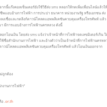
ากนี้แก๊งคอลเซ็นเตอร์ยังใช้วิธีส่ง sms หลอกให้กดเพิ่มเพื่อนไลน์แล้วให
าชีพแอบอ้างการไฟฟ้า การประปา ธนาคาร หน่วยงานรัฐ หรือเอกชน ส่ง
ห้หลงเชื่อและกดลิงก์ดาวน์โหลดแอพพลิเคชันควบคุมเครื่องโทรศัพท์ แล้ว
นมา มีการแอบอ้างการไฟฟ้านครหลวง ดังนี้
กโอนเงิน โดยส่ง sms แจ้งว่าเจ้าหน้าที่การไฟฟ้าจดเลขมิเตอร์เกิน ให
ซึ่งใช้ชื่อสำนักงานการไฟฟ้า และอ้างตัวว่าเป็นเจ้าหน้าที่การไฟฟ้านครหล
ียหายดาวน์โหลดแอพพลิเคชันควบคุมเครื่องโทรศัพท์ แล้วโอนเงินออกจาก
่ถูกต้อง
ำนักงานการไฟฟ้า”
อ .
or.th