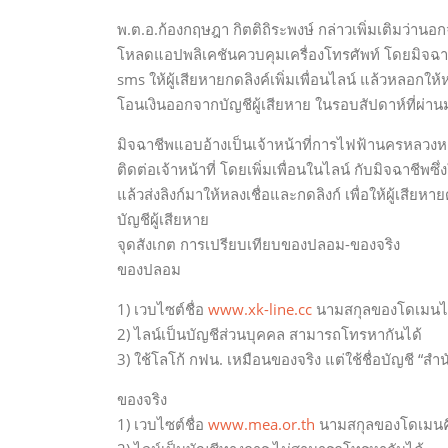
พ.ต.อ.ก้องกฤษฎา กิตติถิระพงษ์ กล่าวเพิ่มเติมว่านอกจ
โหลดแอปพลิเคชันควบคุมเครื่องโทรศัพท์ โดยมิจฉ
sms ให้ผู้เสียหายกดลิงค์เพิ่มเพื่อนไลน์ แล้วหลอกใ
โอนเงินออกจากบัญชีผู้เสียหาย ในรอบสัปดาห์ที่ผ่า
มิจฉาชีพแอบอ้างเป็นเจ้าหน้าที่การไฟฟ้านครหลวงหลอ
ติดต่อเจ้าหน้าที่ โดยเพิ่มเพื่อนในไลน์ กับมิจฉาชีพ
แล้วส่งลิงก์มาให้หลงเชื่อและกดลิงก์ เพื่อให้ผู้เส
บัญชีผู้เสียหาย
จุดสังเกต การเปรียบเทียบของปลอม-ของจริง
ของปลอม
1) เวบไซต์ชื่อ
www.xk-line.cc
นามสกุลของโดเมนไม
2) ไลน์เป็นบัญชีส่วนบุคคล สามารถโทรหากันได้
3) ใช้โลโก้ กฟน. เหมือนของจริง แต่ใช้ชื่อบัญชี “ส
ของจริง
1) เวบไซต์ชื่อ
www.mea.or.th
นามสกุลของโดเมนคื