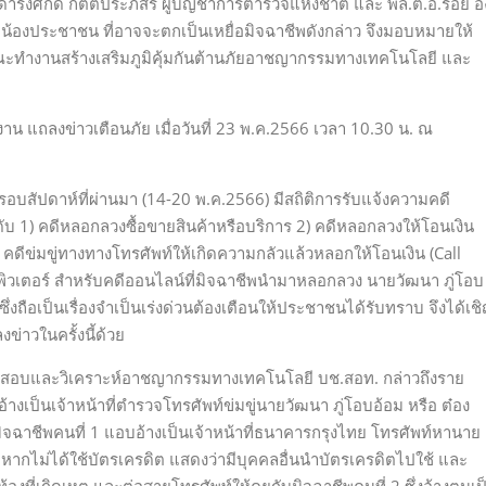
ดำรงศักดิ์ กิตติประภัสร์ ผู้บัญชาการตำรวจแห่งชาติ และ พล.ต.อ.รอย อิ
ี่น้องประชาชน ที่อาจจะตกเป็นเหยื่อมิจฉาชีพดังกล่าว จึงมอบหมายให้
าคณะทำงานสร้างเสริมภูมิคุ้มกันต้านภัยอาชญากรรมทางเทคโนโลยี และ
น แถลงข่าวเตือนภัย เมื่อวันที่ 23 พ.ค.2566 เวลา 10.30 น. ณ
นรอบสัปดาห์ที่ผ่านมา (14-20 พ.ค.2566) มีสถิติการรับแจ้งความคดี
ันดับ 1) คดีหลอกลวงซื้อขายสินค้าหรือบริการ 2) คดีหลอกลวงให้โอนเงิน
) คดีข่มขู่ทางทางโทรศัพท์ให้เกิดความกลัวแล้วหลอกให้โอนเงิน (Call
ิวเตอร์ สำหรับคดีออนไลน์ที่มิจฉาชีพนำมาหลอกลวง นายวัฒนา ภู่โอบ
ซึ่งถือเป็นเรื่องจำเป็นเร่งด่วนต้องเตือนให้ประชาชนได้รับทราบ จึงได้เช
ข่าวในครั้งนี้ด้วย
ตรวจสอบและวิเคราะห์อาชญากรรมทางเทคโนโลยี บช.สอท. กล่าวถึงราย
เป็นเจ้าหน้าที่ตำรวจโทรศัพท์ข่มขู่นายวัฒนา ภู่โอบอ้อม หรือ ต๋อง
มิจฉาชีพคนที่ 1 แอบอ้างเป็นเจ้าหน้าที่ธนาคารกรุงไทย โทรศัพท์หานาย
หากไม่ได้ใช้บัตรเครดิต แสดงว่ามีบุคคลอื่นนำบัตรเครดิตไปใช้ และ