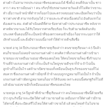
ต่างด้าวไม่สามารถประกอบอาชีพของตนเองได้ ซึ่งทั้ง2 คนที่จับมาเป็น ชาว
ลาว 1 คน ชาวเมียนม่า 1 คน จริงๆก็ขับรถผ่านหลายวันแล้วก็ไม่คิดว่าเขาจะ
ทำ เมื่อวานเจ้าหน้าที่ตำรวจก็ออกไปและตรวจสอบอย่างละเอียดก็พบว่าเป็น
ชาวต่างชาติ สามารถจับกุมได้ 2 รายและจะทำต่อเนื่องต่อไป อันดับแรกไม่
ต้องผสาน ตม. ส่งตัวดำเนินคดีที่ศาล ข้อหาต่างด้าวประกอบอาชีพ หลังจาก
ศาลพิพากษาและได้รับโทษจากศาลเรียบร้อย ก็จะรับตัวมาผลัดดันกลับ
ประเทศ ขั้นตอนนี้ก็จะเป็นหน้าที่ของตรวจคนเข้าเมือง ก็อยากจะบอกว่าให้
เลิกทำแบบนี้ และยิ่งมีข่าวแบบนี้อาจทำให้ตำรวจดีๆเสียชื่อ
นายเท่ อายุ 34 ปีประกอบอาชีพขายทุเรียเล่าว่า ตนขายทุเรียนมา 4-5 ปีแล้ว
ตนก็ขายเองไม่เคยจ้างแรงงานต่างด้าว ตนคิดว่าที่แรงงานต่างด้าวเข้ามา
ขายของ เขาเหมืนมาแย่งอาชีพของคนไทย ให้คนไทยขายก็พอ ซึ่งร้านบาง
ร้านที่จ้างแรงงานต่าวด้าวก็จะเป็นร้านใหญ่ๆขายดีๆเขาก็จ้าง ถ้าไปเป็น
ลูกจ้างก็ไม่เป็นไร แต่ถ้ามาเปิดขายเองก็เหมือนเป็นธุระกิจของเขาเองก็ไม่
สมควร ซึ่งแรงงานต่างด้าวมีทุกที่ ถ้าจ้างแบบถูกกฏหมายก็ไม่เป็นไร ถ้าเป็น
แรงงานต่างด้าวผิดกฏหมายตนก็อยากให้จับเลย เพราะตอนนี้เศษรฐกิจก็ไม่ดี
แล้วยังมาแย่งขายอีกก็เหมือนแย่งอาชีพของคนไทย
นายหนุ่ย อายุ 54 ปีลูกค้าที่เข้ามาชื้ทุเรียนเล่าว่า คนไทยมองอาชีพนี้ด้วยหรือ
ป่าว ธุระกิจนี้อาจจะเปิดให้ต่างด้าวมาขายด้วย เหมือนการให้ต่างด้าวมีราย
ได้ตรงนี้ คือจะเปิดเสรีไปไหมให้ต่างด้าวขายได้ แล้วคนไทยทำไมไม่ขาย