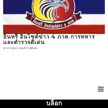
ข้าม
ไป
ที่
เนื้อหา
อินทรี อินไซต์ข่าว 4 ภาค การทหาร
และตำรวจดีเด่น
ข่าวการทหาร และตำรวจดีเด่น
เมนู
บล็อก