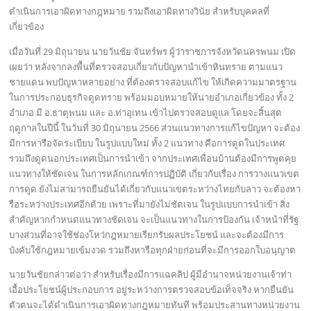
ดำเนินการเอาผิดทางกฎหมาย รวมถึงเอาผิดทางวินัย สำหรับบุคคลที่
เกี่ยวข้อง
เมื่อวันที่ 29 มิถุนายน นายวันชัย จันทร์พร ผู้ว่าราชการจังหวัดนครพนม เปิด
เผยว่า หลังจากลงพื้นที่ตรวจสอบเกี่ยวกับปัญหานำเข้าหินทราย ตามแนว
ชายแดน พบปัญหาหลายอย่าง ที่ต้องตรวจสอบแก้ไข ให้เกิดความมาตรฐาน
ในการประกอบธุรกิจดูดทราย พร้อมมอบหมายให้นายอำเภอเกี่ยวข้อง ทั้ง 2
อำเภอ มี อ.ธาตุพนม และ อ.ท่าอุเทน เข้าไปตรวจสอบดูแล โดยจะสิ้นสุด
ฤดูกาลในปีนี้ ในวันที่ 30 มิถุนายน 2566 ส่วนแนวทางการแก้ไขปัญหา จะต้อง
มีการหารือจัดระเบียบ ในรูปแบบใหม่ ทั้ง 2 แนวทาง คือการดูดในประเทศ
รวมถึงดูดนอกประเทศเป็นการนำเข้า จากประเทศเพื่อนบ้านต้องมีการพูดคุย
แนวทางให้ชัดเจน ในการหลักเกณฑ์การปฏิบัติ เกี่ยวกับเรื่อง การวางแนวเขต
การดูด ยังไม่สามารถยืนยันได้เกี่ยวกับแนวเขตระหว่างไทยกับลาว จะต้องหา
รือระหว่างประเทศอีกด้วย เพราะที่มายังไม่ชัดเจน ในรูปแบบการนำเข้า สิ่ง
สำคัญหากกำหนดแนวทางชัดเจน จะเป็นแนวทางในการป้องกัน เจ้าหน้าที่รัฐ
บางส่วนที่อาจใช้ช่องโหว่กฎหมายเรียกรับผลประโยชน์ และจะต้องมีการ
บังคับใช้กฎหมายเข้มงวด รวมถึงหารือทุกฝ่ายก่อนที่จะมีการออกใบอนุญาต
นายวันชัยกล่าวต่อว่า สำหรับเรื่องมีการแฉคลิป ผู้มีอำนาจหน่วยงานเจ้าท่า
เอื้อประโยชน์ผู้ประกอบการ อยู่ระหว่างการตรวจสอบข้อเท็จจริง หากยืนยัน
ตัวตนจะได้ดำเนินการเอาผิดทางกฎหมายทันที พร้อมประสานทางหน่วยงาน