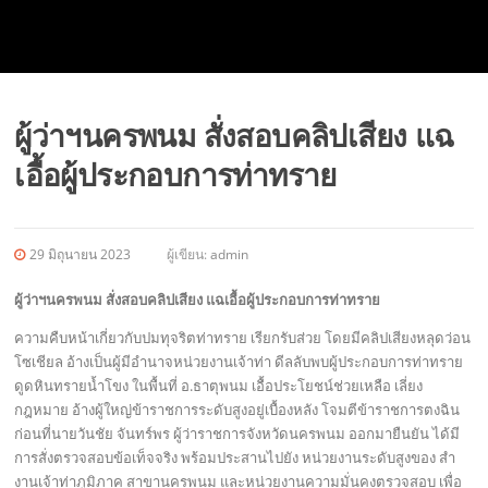
ผู้ว่าฯนครพนม สั่งสอบคลิปเสียง แฉ
เอื้อผู้ประกอบการท่าทราย
29 มิถุนายน 2023
ผู้เขียน:
admin
ผู้ว่าฯนครพนม สั่งสอบคลิปเสียง แฉเอื้อผู้ประกอบการท่าทราย
ความคืบหน้าเกี่ยวกับปมทุจริตท่าทราย เรียกรับส่วย โดยมีคลิปเสียงหลุดว่อน
โซเชียล อ้างเป็นผู้มีอำนาจหน่วยงานเจ้าท่า ดีลลับพบผู้ประกอบการท่าทราย
ดูดหินทรายน้ำโขง ในพื้นที่ อ.ธาตุพนม เอื้อประโยชน์ช่วยเหลือ เลี่ยง
กฎหมาย อ้างผู้ใหญ่ข้าราชการระดับสูงอยู่เบื้องหลัง โจมตีข้าราชการตงฉิน
ก่อนที่นายวันชัย จันทร์พร ผู้ว่าราชการจังหวัดนครพนม ออกมายืนยัน ได้มี
การสั่งตรวจสอบข้อเท็จจริง พร้อมประสานไปยัง หน่วยงานระดับสูงของ สำ
งานเจ้าท่าภูมิภาค สาขานครพนม และหน่วยงานความมั่นคงตรวจสอบ เพื่อ