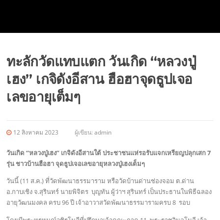
ทะลักวัดแทบแตก วันเกิด “หลวงปู่
เฮง” เกจิดังอีสาน ฮือฮาจุดธูปเจอ
เลขอายุเต็มๆ
12 สิงหาคม 2023
ผู้เขียน:
admin
วันเกิด “หลวงปู่เฮง” เกจิดังอีสานใต้ ประชาชนแห่รอรับแจกเหรียญปลุกเสก 7
รุ่น ชาวบ้านฮือฮา จุดธูปเจอเลขอายุหลวงปู่เฮงเต็มๆ
วันนี้ (11 ส.ค.) ที่วัดพัฒนาธรรมาราม หรือวัดบ้านด่านช่องจอม ต.ด่าน
อ.กาบเชิง จ.สุรินทร์ นายพิจิตร บุญทัน ผู้ว่าฯ สุรินทร์ เป็นประธานในพิธีฉลอง
อายุวัฒนมงคล ครบ 96 ปี เจ้าอาวาสวัดพัฒนาธรรมารามครบ 8 รอบ
โดยมีพระหรหมณ์วชิรโมลีที่ปรึกษาเจ้าคณะภาค 11 ,พระราชวิมลโมลี เจ้า