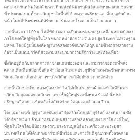
คณะ จ.สุรินทร์ พร้อมด้วยพระภิกษุสงฆ์ ศิษยานุศิษย์และพุทธศาสนิกชนจาก
ทั่วประเทศ รวมทั้งชาวกัมพูชาในพื้นที่ ด้วยความศรัทธาและอิ่มบุญกันถ้วน
หน้า โดยมีประชาชนที่ศรัทธามาร่วมออกโรงทานเป็นจำนวนมาก
จากนั้นเวลา 11.09 น. ได้มีพิธีบวงสรวงเบิกเนตรมนฑลรูปเหมือนหลวงปู่เฮง ป
ภาโส องค์ใหญ่ที่สุดในโลก ขนาดหน้าตักกว้าง 7 เมตร สูง 9 เมตร ไม่รวมฐาน
มลฑป โดยมีรูปปั้นองค์พญานาคสององค์ขนาดใหญ่ขนาบข้างอย่างสวยงาม
ถือว่าเป็นแลนมาร์คที่สวยงามและน่ามากราบสักการะและท่องเที่ยว
ซึ่งวัดอยู่ติดกับตลาดการค้าชายแดนช่องจอม และสามารถจอดรถที่หลัง
ตลาดเดินเที่ยวเลือกซื้อสินค้า ก่อนเดินทะลุประตูข้างกำแพงวัดข้างตลาดทาง
ทิศตะวันตก เพื่อเข้ามากราบไหว้สักการะได้อย่างสะดวกอีกด้วย
จากนั้นในช่วงบ่าย หลวงปู่เฮง ปภาโส ได้เป็นประธานฝ่ายสงฆ์ ในพิธีพุทธ
าภิเษกวัตถุมงคลร่วมกับพระเถระชั้นผู้ใหญ่รวมทั้งหมด 9 องค์ นั่งปรก
อธิษฐานจิตอย่างเข้มขลัง ให้กับเหรียญวัตถุมงคลจำนวน 7 รุ่น
โดยเฉพาะเหรียญรุ่น “เฮงชนะจน” จัดสร้างโดย ต่อ บุรีรัมย์ และทีมงาน ซึ่ง
ได้บริจาคเงิน 1 ล้านบาทสมทบทุนสร้างมลฑลหลวงปู่เฮง ปภาโส องค์ใหญ่
ที่สุดในโลกโดยมีป๋อง สุพรรณ ประธานมูลนิธิพระเครื่องและพระบูชา
ประเทศไทย ได้เดินทางมาร่วมพิธีพร้อมและการรันตีคุณภาพทั้งลวดลาย