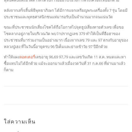
พุทธศิลป์และมวลสารที่ได้รับการยอมรับในวงการพระเครื่องไทยอีกด้วย
หลังจากเสร็จสิ้นพิธีพุทธาภิเษก ได้มีการแจกเหรียญพระเครื่องทั้ง 7 รุ่น โดยมี
ประชาชนและพุทธศาสนิกชนแห่มารอรับเป็นจำนวนมากจนแน่นวัด
ขณะที่ประชาชนนักเสี่ยงโชคได้ถือโอกาสไปจุดธูปเสี่ยงทายตัวเลข เพื่อขอ
โชคลาภอยู่ภายในบริเวณวัด พบว่าปรากฏเลข 379 ทำให้เป็นที่ฮือฮาของ
ประชาชนที่มาร่วมงานเป็นอย่างมาก เนื่องจากเลข 79 และ 97 ตรงกับอายุของ
หลวงปู่เฮง ที่ในวันนี้อายุครบ 96 ปีเต็มและย่างเข้าวัย 97 ปีอีกด้วย
ทำให้แผง
ลอตเตอรี่
เลขอายุ 96,69 97,79 และเลขวันเกิด 11 ส.ค. หมดและหา
ซื้อแทบไม่ได้อีกด้วย แม้จะออกมาแล้วเมื่องวดวันที่ 31 ก.ค.66 ที่ผ่านมาแล้ว
ก็ตาม
ใส่ความเห็น