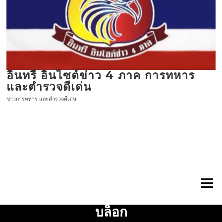
ข้าม
ไป
ที่
เนื้อหา
อินทรี อินไซต์ข่าว 4 ภาค การทหาร
และตำรวจดีเด่น
ข่าวการทหาร และตำรวจดีเด่น
เมนู
บล็อก