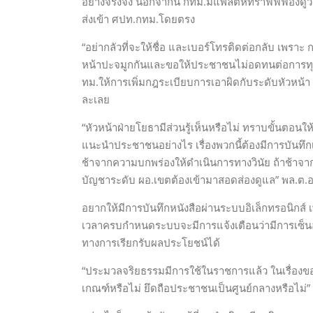
อย่างจริงจัง นอกจากนี้ กทม.มีแพลตหทราฟฟี่ฟองดูว์ใ
ส่งเข้า ศปท.กทม.โดยตรง
“อย่ากลัวที่จะให้ชื่อ และเบอร์โทรติดต่อกลับ เพรา
หน้าปะจมูกกันและขอให้ประชาชนไม่อดทนต่อการทุจริตค
ทม.ให้การเพิ่มกฎระเบียบการเอาผิดกับระดับหัวหน้า 
ละเลย
“หัวหน้าฝ่ายโยธามีส่วนรู้เห็นหรือไม่ ทราบขั้นตอ
แนะนำประชาชนอย่างไร เรื่องพวกนี้ต้องมีการบันทึ
ช้าจากความบกพร่องให้ดำเนินการทางวินัย ถ้าช้าจากกา
บัญชาระดับ ผอ.เขตต้องเข้ามาสอดส่องดูแล” พล.ต.อ.
อยากให้มีการบันทึกหนังสือผ่านระบบอิเล็กทรอนิกส์
เวลาครบกำหนดระบบจะมีการแจ้งเตือนว่ามีการเซ็นอน
ทางการเรียกรับผลประโยชน์ได้
“ประมวลจริยธรรมมีการใช้ในราชการแล้ว ในเรื่องข
เกณฑ์หรือไม่ ยึดถือประชาชนเป็นศูนย์กลางหรือไม่”