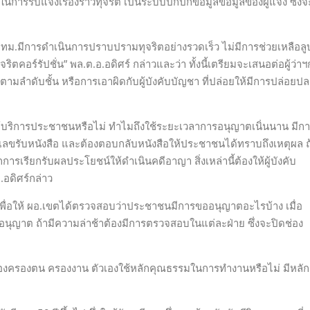
นการรับแจ้งเรื่องราวทุจริต เป็นระบบปกปิกข้อมูลข้อมูลของผู้แจ้ง ซึ่งจ
ะ กทม.มีการดำเนินการปราบปรามทุจริตอย่างรวดเร็ว ไม่มีการช่วยเหลือลู
อร์รัปชั่น” พล.ต.อ.อดิศร์ กล่าวและว่า ทั้งนี้เตรียมจะเสนอต่อผู้ว่าฯ
ตามลำดับชั้น หรือการเอาผิดกับผู้บังคับบัญชา ที่ปล่อยให้มีการปล่อยป
นให้บริการประชาชนหรือไม่ ทำไมถึงใช้ระยะเวลาการอนุญาตเนิ่นนาน มีก
กเลขรับหนังสือ และต้องตอบกลับหนังสือให้ประชาชนได้ทราบถึงเหตุผล ถ
รเรียกรับผลประโยชน์ให้ดำเนินคดีอาญา สิ่งเหล่านี้ต้องให้ผู้บังคับ
อดิศร์กล่าว
 เพื่อให้ ผอ.เขตได้ตรวจสอบว่าประชาชนมีการขออนุญาตอะไรบ้าง เมื่อ
ุญาต ถ้ามีความล่าช้าต้องมีการตรวจสอบในแต่ละฝ่าย ซึ่งจะปิดช่อง
องครองตน ครองงาน ตัวเองใช้หลักคุณธรรมในการทำงานหรือไม่ มีหลัก