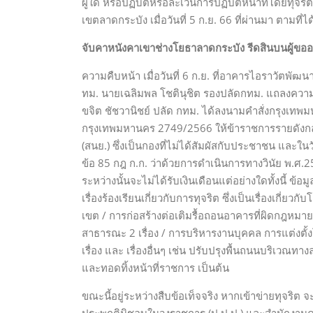
ผู้ใด หรือปฏิบัติหรือละเว้นการปฏิบัติหน้าที่โดยท
เขตลาดกระบัง เมื่อวันที่ 5 ก.ย. 66 ที่ผ่านมา ตามที่ไ
จับคาหนังคาเขาช่างโยธาลาดกระบัง รีดสินบนผู้ขอ
ความคืบหน้า เมื่อวันที่ 6 ก.ย. ที่อาคารไอราวัตพัฒน
ทม. นายเฉลิมพล โชตินุชิต รองปลัดกทม. แถลงความ
ขจิต ชัชวานิชย์ ปลัด กทม. ได้ลงนามคำสั่งกรุงเท
กรุงเทพมหานคร 2749/2566 ให้ข้าราชการรายดังก
(สนย.) ซึ่งเป็นกองที่ไม่ได้สัมผัสกับประชาชน และ
ข้อ 85 กฎ ก.ก. ว่าด้วยการดำเนินการทางวินัย พ.ศ.2
ระหว่างนั้นจะไม่ได้รับเงินเดือนแต่อย่างใดทั้งนี้ ข
เรื่องร้องเรียนเกี่ยวกับการทุจริต ซึ่งเป็นเรื่องเกี่
เขต / การก่อสร้างต่อเติมรื้อถอนอาคารที่ผิดกฎหมาย 
สาธารณะ 2 เรื่อง / การบริหารงานบุคคล การแต่งตั้ง
เรื่อง และ เรื่องอื่นๆ เช่น ปรับปรุงพื้นถนนบริเว
และทอดทิ้งหน้าที่ราชการ เป็นต้น
ขณะนี้อยู่ระหว่างสืบข้อเท็จจริง หากเข้าข่ายทุจร