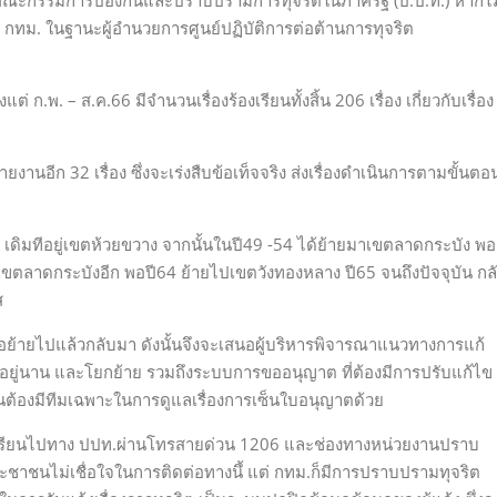
คณะกรรมการป้องกันและปราบปรามการทุจริตในภาครัฐ (ป.ป.ท.) หากไม
่าฯ กทม. ในฐานะผู้อำนวยการศูนย์ปฏิบัติการต่อต้านการทุจริต
งแต่ ก.พ. – ส.ค.66 มีจำนวนเรื่องร้องเรียนทั้งสิ้น 206 เรื่อง เกี่ยวกับเรื่อง
ยงานอีก 32 เรื่อง ซึ่งจะเร่งสืบข้อเท็จจริง ส่งเรื่องดำเนินการตามขั้นตอ
 เดิมทีอยู่เขตห้วยขวาง จากนั้นในปี49 -54 ได้ย้ายมาเขตลาดกระบัง พอ
ปเขตลาดกระบังอีก พอปี64 ย้ายไปเขตวังทองหลาง ปี65 จนถึงปัจจุบัน กล
ส
หรือย้ายไปแล้วกลับมา ดังนั้นจึงจะเสนอผู้บริหารพิจารณาแนวทางการแก้
อยู่นาน และโยกย้าย รวมถึงระบบการขออนุญาต ที่ต้องมีการปรับแก้ไข
คนต้องมีทีมเฉพาะในการดูแลเรื่องการเซ็นใบอนุญาตด้วย
้องเรียนไปทาง ปปท.ผ่านโทรสายด่วน 1206 และช่องทางหน่วยงานปราบ
ระชาชนไม่เชื่อใจในการติดต่อทางนึ้ แต่ กทม.ก็มีการปราบปรามทุจริต