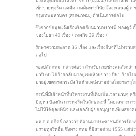
ประพฤติมิชอบในวงราชการ (ป.ป.ป.) และสำนักงาน
เข้าข่ายทุจริต แต่มีความผิดทางวินัย จึงจะเสนอผู้ว
กรุงเทพมหานคร (ศปท.กทม.) ดำเนินการต่อไป
ซึ่งจากข้อมูลแจ้งเรื่องร้องเรียนผ่านทราฟฟี่ ฟองดูว์ ตั้
ของโยธา 40 เรื่อง / เทศกิจ 39 เรื่อง /
รักษาความสะอาด 36 เรื่อง และเรื่องอื่นๆที่ไม่ทราบสา
ต่อไป
รองปลัดกทม. กล่าวต่อว่า สำหรับนายช่างคนดังกล่าว
มาปี 60 ได้ย้ายกลับมาอยู่เขตห้วยขวาง ปี61 ย้ายไ
มาอยู่เขตลาดกระบัง ในตำแหน่งนายช่างโยธาอาวุโ
กรณีที่มีเจ้าหน้าที่บริหารงานที่เดิมเป็นเวลานานๆ 
ปัญหา ป้องกัน การทุจริตในลักษณะนี้ โดยเฉพาะการ
ไม่ให้ใช้ดุลยพินิจ และเจอกับผู้ขออนุญาตเพียงสอง
พล.ต.อ.อดิศร์ กล่าวว่า ที่ผ่านมาประชาชนมีการร
ปรามทุจริตอื่น ซึ่งทาง กทม.ก็มีสายด่วน 1555 แต่ป