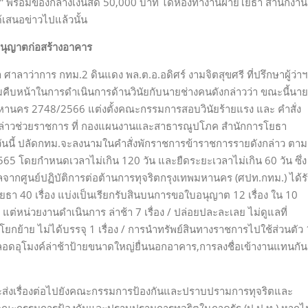
ุจริต” พร้อมของกลางเงินสด 50,000 บาท ได้ห้องทำงานฝ่ายโยธา สำนักงาน
ด้เสนอข่าวไปแล้วนั้น
อนุญาตก่อสร้างอาคาร
า ศาลาว่าการ กทม.2 ดินแดง พล.ต.อ.อดิศร์ งามจิตสุขศรี ที่ปรึกษาผู้ว่า
คืบหน้าในการดำเนินการด้านวินัยกับนายช่างคนดังกล่าวว่า ขณะนี้นาย
พมหานคร 2748/2566 แต่งตั้งคณะกรรมการสอบวินัยร้ายแรง และ คำสั่ง
ล่าวช่วยราชการ ที่ กองแผนงานและสาธารณูปโภค สำนักการโยธา
ในวันนี้ ปลัดกทม.จะลงนามในคำสั่งพักราชการข้าราชการรายดังกล่าว ตาม
565 โดยกำหนดเวลาไม่เกิน 120 วัน และยืดระยะเวลาไม่เกิน 60 วัน ซึ่ง
้อมูลจากศูนย์ปฏิบัติการต่อต้านการทุจริตกรุงเทพมหานคร (ศปท.กทม.) ได้ร
ยวกับโยธา 40 เรื่อง แบ่งเป็นเรียกรับสินบนการขอใบอนุญาต 12 เรื่อง ใน 10
แต่หน่วยงานดำเนินการ ล่าช้า 7 เรื่อง / ปล่อยปละละเลย ไม่ดูแลที่
โยกย้าย ไม่ได้บรรจุ 1 เรื่อง / การนำทรัพย์สินทางราชการไปใช้ส่วนตัว 
ณทางลอดอุโมงค์ล่าช้าป้ายขนาดใหญ่ยื่นนอกอาคาร,การลงชื่อเข้างานแทนกัน
ิต จะส่งเรื่องต่อไปยังคณะกรรมการป้องกันและปราบปรามการทุจริตและ