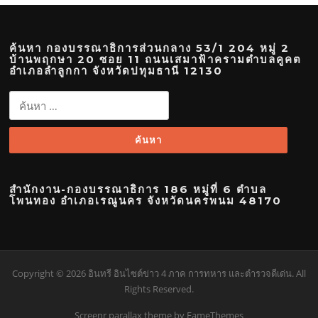
ค้นหา กองบรรณาธิการส่วนกลาง 53/1 204 หมู่ 2
บ้านพฤกษา 20 ซอย 11 ถนนเสมาฟ้าครามตำบลคูคต
อำเภอลำลูกกา จังหวัดปทุมธานี 12130
ค้นหา
สำหรับ:
สำนักงาน-กองบรรณาธิการ 186 หมู่ที่ 6 ตำบล
โพนทอง อำเภอเรณูนคร จังหวัดนครพนม 48170
Copyright © 2026 อินทรี อินไซต์ข่าว 4 ภาค การทหาร และตำรวจดีเด่น. All
Rights Reserved.
Screenr parallax theme
by FameThemes