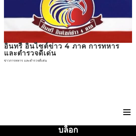
ข้าม
ไป
ที่
เนื้อหา
อินทรี อินไซต์ข่าว 4 ภาค การทหาร
และตำรวจดีเด่น
ข่าวการทหาร และตำรวจดีเด่น
เมนู
บล็อก