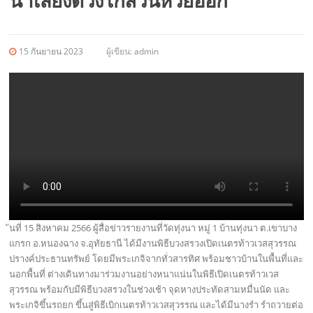
นำเสี่ยงดวงใกล้วันหวยออก
15 กันยายน 2023
ผู้เขียน:
admin
ันที่ 15 สิงหาคม 2566 ผู้สื่อข่าวรายงานที่วัดทุ่งนา หมู่ 1 บ้านทุ่งนา ต.เขาบาง
แกรก อ.หนองฉาง จ.อุทัยธานี ได้มีงานพิธีบวงสรวงเปิดเนตรท้าวเวสสุวรรณ
ปรางค์ประธานทรัพย์ โดยมีพระเกจิจากทั่วสารทิศ พร้อมชาวบ้านในพื้นที่และ
นอกพื้นที่ ต่างเดินทางมาร่วมงานอย่างหนาแน่นในพิธีเปิดเนตรท้าวเวส
สุวรรณ พร้อมกับมีพิธีบวงสรวงในช่วงเช้า จุดหางประทัดสามหมื่นนัด และ
พระเกจิขึ้นรถยก ขึ้นสู่พิธีเบิกเนตรท้าวเวสสุวรรณ และได้มีนางรำ รำถวายต่อ