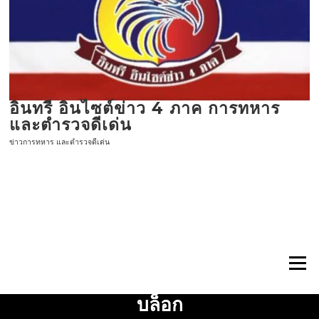
ข้าม
ไป
ที่
เนื้อหา
อินทรี อินไซต์ข่าว 4 ภาค การทหาร
และตำรวจดีเด่น
ข่าวการทหาร และตำรวจดีเด่น
เมนู
บล็อก