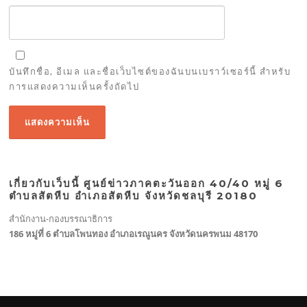
บันทึกชื่อ, อีเมล และชื่อเว็บไซต์ของฉันบนเบราว์เซอร์นี้ สำหรับ
การแสดงความเห็นครั้งถัดไป
เกี่ยวกับเว็บนี้ ศูนย์ข่าวภาคตะวันออก 40/40 หมู่ 6
ตำบลสัตหีบ อำเภอสัตหีบ จังหวัดชลบุรี 20180
สำนักงาน-กองบรรณาธิการ
186 หมู่ที่ 6 ตำบลโพนทอง อำเภอเรณูนคร จังหวัดนครพนม 48170