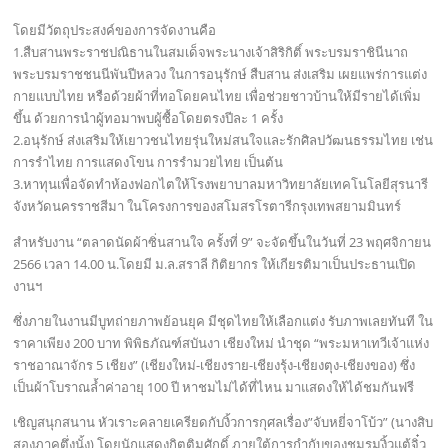
โดยมีวัตถุประสงค์ของการจัดงานคือ
1.สืบสานพระราชปณิธานในสมเด็จพระนางเจ้าสิริกิติ์ พระบรมราชินีนาถ
พระบรมราชชนนีพันปีหลวง ในการอนุรักษ์ สืบสาน ส่งเสริม เผยแพร่การแต่ง
กายแบบไทย หรือด้วยผ้าที่ทอโดยคนไทย เพื่อช่วยชาวบ้านให้มีรายได้เพิ่ม
ขึ้น ด้วยการนำผู้ทอมาพบผู้ซื้อโดยตรงปีละ 1 ครั้ง
2.อนุรักษ์ ส่งเสริมให้เยาวชนไทยรุ่นใหม่สนใจและรักศิลปวัฒนธรรมไทย เช่น
การรำไทย การแสดงโขน การรำมวยไทย เป็นต้น
3.หาทุนเพื่อจัดทำห้องฟอกไตให้โรงพยาบาลมหาวิทยาลัยเทคโนโลยีสุรนารี
จังหวัดนครราชสีมา ในโครงการของสโมสรโรตารีกรุงเทพสยามมินทร์
สำหรับงาน “ตลาดนัดผ้าซิ่นสานใจ ครั้งที่ 9” จะจัดขึ้นในวันที่ 23 พฤศจิกายน
2566 เวลา 14.00 น.โดยมี ม.ล.สราลี กิติยากร ให้เกียรติมาเป็นประธานเปิด
งานฯ
ซึ่งภายในงานมีบูทถ่ายภาพย้อนยุค มีชุดไทยให้เลือกแต่ง รับภาพเลยทันที ใน
ราคาเพียง 200 บาท พิพิธภัณฑ์สบันงา เชียงใหม่ นำชุด “พระมหาเทวีเจ้าแห่ง
ราชอาณาจักร 5 เชียง” (เชียงใหม่-เชียงราย-เชียงรุ้ง-เชียงตุง-เชียงของ) ซึ่ง
เป็นผ้าโบราณล้ำค่าอายุ 100 ปี หาชมไม่ได้ที่ไหน มาแสดงให้ได้ชมกันฟรี
เชิญสนุกสนาน หัวเราะคลายเครียดกับงิ้วการกุศลเรื่อง”จับหยี่จาโบ้ว” (นางสิบ
สองภาคตึ่งนั้ง) โดยนักแสดงกิตติมศักดิ์ ภายใต้การกำกับของชมรมงิ้วแต้จิ๋ว