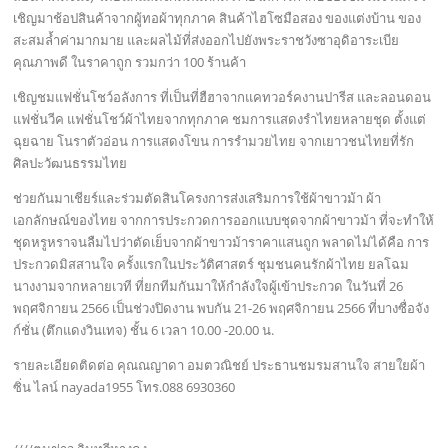
เชิญมาช้อปสินค้าจากผู้ทอผ้าทุกภาค สินค้าไฮโซมือสอง ของแต่งบ้าน ของ
สะสมล้ำค่ามากมาย และผลไม้ที่ส่งออกไปยังพระราชวังซาอุดิอาระเบีย
คุณภาพดี ในราคาถูก รวมกว่า 100 ร้านค้า
เชิญชมแฟชั่นโชว์อลังการ ที่เป็นที่ฮืฮาจากแคทวอร์คงานปารีส และลอนดอน
แฟชั่นวีค แฟชั่นโชว์ผ้าไทยจากทุกภาค ชมการแสดงรำไทยหลายชุด ตั้งแต่
ฉุยฉาย โนราตัวอ่อน การแสดงโขน การรำมวยไทย จากเยาวชนไทยที่รัก
ศิลปะวัฒนธรรมไทย
ช่วยกันมาเชียร์และร่วมตัดสินโครงการส่งเสริมการใช้ผ้าขาวม้า ผ้า
เอกลักษณ์ของไทย จากการประกวดการออกแบบชุดจากผ้าขาวม้า ที่จะทำให้
ชุดหรูหราจนลืมไปว่าตัดเย็บจากผ้าขาวม้าราคาแสนถูก พลาดไม่ได้คือ การ
ประกวดมิสสานใจ ครั้งแรกในประวัติศาสตร์ ชุมชนคนรักผ้าไทย ยลโฉม
นางงามจากหลายเวที ที่ยกทีมกันมาให้กำลังใจผู้เข้าประกวด ในวันที่ 26
พฤศจิกายน 2566 เป็นช่วงปิดงาน พบกัน 21-26 พฤศจิกายน 2566 ที่บางซื่อจัง
ก์ชั่น (ตึกแดงวินเทจ) ชั้น 6 เวลา 10.00 -20.00 น.
รายละเอียดติดต่อ คุณณญาดา อมตวณิชย์ ประธานชมรมสานใจ สายใยผ้า
ซิ่น ไลน์ nayada1955 โทร.088 6930360