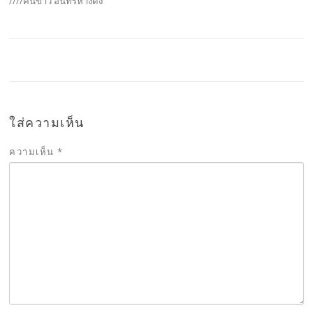
////ฅนข่าว อินทรีหางดง
ใส่ความเห็น
ความเห็น
*