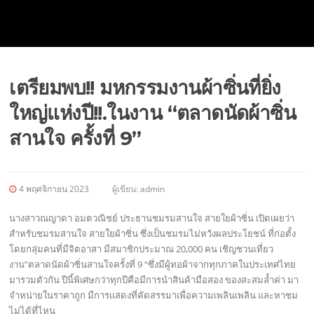
เตรียมพบ!! มหกรรมงานผ้าซิ่นที่ยิ่ง
ใหญ่แห่งปี!!.ในงาน “ตลาดนัดผ้าซิ่น
สานใจ ครั้งที่ 9”
4 พฤศจิกายน 2023
ผู้เขียน:
admin
นางสาวณญาดา อมตวณิชย์ ประธานชมรมสานใจ สายใยผ้าซิ่น เปิดเผยว่า
สำหรับชมรมสานใจ สายใยผ้าซิ่น ซึ่งเป็นชมรมไม่หวังผลประโยชน์ ที่ก่อตั้ง
โดยกลุ่มคนที่มีจิตอาสา มีสมาชิกประมาณ 20,000 คน เชิญชวนเที่ยว
งาน”ตลาดนัดผ้าซิ่นสานใจครั้งที่ 9 “ซึ่งมีผู้ทอผ้าจากทุกภาคในประเทศไทย
มารวมตัวกัน ปีนี้พิเศษกว่าทุกปีคือมีการนำสินค้ามือสอง ของสะสมล้ำค่า มา
จำหน่ายในราคาถูก มีการแสดงที่คัดสรรมาเพื่อความเพลินเพลิน และหาชม
ไม่ได้ที่ไหน