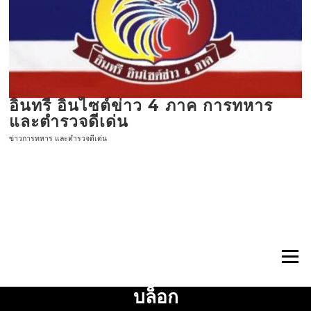
ข้าม
ไป
ที่
เนื้อหา
อินทรี อินไซต์ข่าว 4 ภาค การทหาร
และตำรวจดีเด่น
ข่าวการทหาร และตำรวจดีเด่น
เมนู
บล็อก