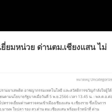
จเยี่ยมหน่วย ด่านตม.เชียงแสน ไม่
หมวดหมู่
Uncategoriz
าบปรามยาเสพติด อาชญากรรมเทคโนโลยี และสวัสดิการขวัญกำลังใจผู้ใต้
ชาชนตามนโยบายรัฐบาลเมื่อวันที่ 5 พ.ย.2566 เวลา 13.45 น. : พล.ต.อ.ต่
งไปตรวจเยี่ยมด่านตรวจคนเข้าเมืองเชียงแสน จ.เชียงราย ซึ่งเป็นการ
ต.อ.มานพ ใจปลา รอง สว.ด่าน ตม.เชียงแสน พร้อมเจ้าหน้าที่ ด่าน