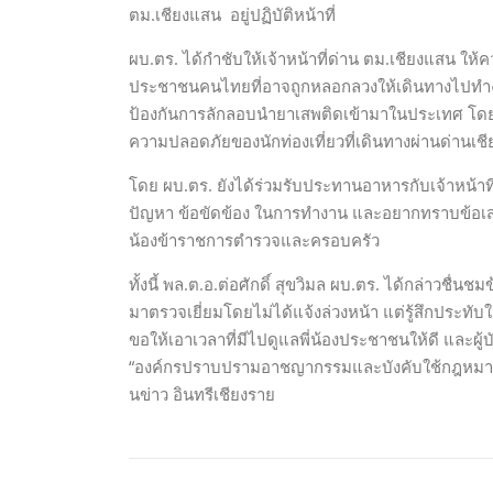
ตม.เชียงแสน อยู่ปฏิบัติหน้าที่
ผบ.ตร. ได้กำชับให้เจ้าหน้าที่ด่าน ตม.เชียงแสน ให
ประชาชนคนไทยที่อาจถูกหลอกลวงให้เดินทางไปทำงาน
ป้องกันการลักลอบนำยาเสพติดเข้ามาในประเทศ โดยให
ความปลอดภัยของนักท่องเที่ยวที่เดินทางผ่านด่าน
โดย ผบ.ตร. ยังได้ร่วมรับประทานอาหารกับเจ้าหน้าท
ปัญหา ข้อขัดข้อง ในการทำงาน และอยากทราบข้อเสน
น้องข้าราชการตำรวจและครอบครัว
ทั้งนี้ พล.ต.อ.ต่อศักดิ์ สุขวิมล ผบ.ตร. ได้กล่าวชื่น
มาตรวจเยี่ยมโดยไม่ได้แจ้งล่วงหน้า แต่รู้สึกประท
ขอให้เอาเวลาที่มีไปดูแลพี่น้องประชาชนให้ดี และผู้บั
“องค์กรปราบปรามอาชญากรรมและบังคับใช้กฎหมาย ใ
นข่าว อินทรีเชียงราย