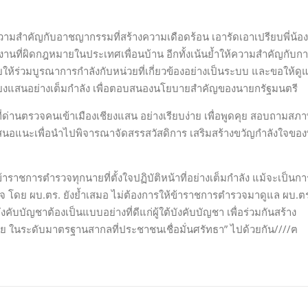
้ความสำคัญกับอาชญากรรมที่สร้างความเดือดร้อน เอารัดเอาเปรียบพี่น้อง
ที่ผิดกฎหมายในประเทศเพื่อนบ้าน อีกทั้งเน้นย้ำให้ความสำคัญกับก
้ร่วมบูรณาการกำลังกับหน่วยที่เกี่ยวข้องอย่างเป็นระบบ และขอให้ดู
เชียงแสนอย่างเต็มกำลัง เพื่อตอบสนองนโยบายสำคัญของนายกรัฐมนตรี
ี่ด่านตรวจคนเข้าเมืองเชียงแสน อย่างเรียบง่าย เพื่อพูดคุย สอบถามสภ
อแนะเพื่อนำไปพิจารณาจัดสรรสวัสดิการ เสริมสร้างขวัญกำลังใจของพ
ชมข้าราชการตำรวจทุกนายที่ตั้งใจปฏิบัติหน้าที่อย่างเต็มกำลัง แม้จะเป็นกา
ับใจ โดย ผบ.ตร. ยังย้ำเสมอ ไม่ต้องการให้ข้าราชการตำรวจมาดูแล ผบ.ต
งคับบัญชาต้องเป็นแบบอย่างที่ดีแก่ผู้ใต้บังคับบัญชา เพื่อร่วมกันสร้าง
นระดับมาตรฐานสากลที่ประชาชนเชื่อมั่นศรัทธา” ไปด้วยกัน////ฅ