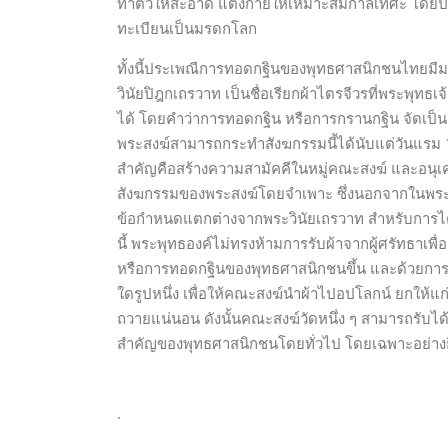
ทำตัวให้สะอาด แต่งกายให้เหมาะสมกาลเทศะ โดยปัจจ
ทะเบียนเป็นมรดกโลก
ทั้งนี้ประเพณีการทอดกฐินของพุทธศาสนิกชนไทยมีมาช้
วินัยปิฎกเถรวาท เป็นชื่อเรียกผ้าไตรจีวรที่พระพุทธ
ได้ โดยคำว่าการทอดกฐิน หรือการกรานกฐิน จัดเป็น
พระสงฆ์สามารถกระทำสังฆกรรมนี้ได้นับแต่วันแรม 1 ค่
สำคัญคือสร้างความสามัคคีในหมู่คณะสงฆ์ และอนุเคราะห์
สังฆกรรมของพระสงฆ์โดยจำเพาะ ซึ่งนอกจากในพระวิ
ข้อกำหนดแตกต่างจากพระวินัยเถรวาท สำหรับการไ
นี้ พระพุทธองค์ไม่ทรงห้ามการรับผ้าจากผู้ศรัทธาเพ
หรือการทอดกฐินของพุทธศาสนิกชนขึ้น และด้วยการถ
ใดรูปหนึ่ง เพื่อให้คณะสงฆ์นำผ้าไปอปโลกน์ ยกให้แ
ถวายแน่นอน ดังนั้นคณะสงฆ์วัดหนึ่ง ๆ สามารถรับได
สำคัญของพุทธศาสนิกชนโดยทั่วไป โดยเฉพาะอย่างย
.