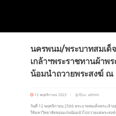
นครพนม/พระบาทสมเด็จพ
เกล้าฯพระราชทานผ้าพระ
น้อมนำถวายพระสงฆ์ ณ 
12 พฤศจิกายน 2023
ผู้เขียน:
admin
วันที่ 12 พฤศจิกายน 2566 พระบาทสมเด็จพระเจ้าอ
ให้มหาวิทยาลัยขอนแก่นน้อมนำไปถวายแด่พระสงฆ