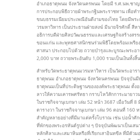
อำเภอธาตุพนม จังหวัดนครพนม โดยมี ร.ศ.นพ.ชาญช
การประกอบพิธีถวายผ้าพระกฐินพระราชทาน เพื่อ
ขนบธรรมเนียมประเพณีอันดีงามของไทย โดยมีพระธ
วรมหาวิหาร เป็นประธานฝ่ายสงฆ์ มีนายจิรศักดิ์ สีห
อธิการบดีฝ่ายศิลปวัฒนธรรมและเศรษฐกิจสร้างสรรค
ขอนแก่น และพุทธศาสนิกชนร่วมพิธีโดยพร้อมเพรียงก
ศาสนา ประกอบไปด้วย ถวายบำรุงและบูรณะพระอาร
2,000 บาท ถวายพระอันดับ 1,000 รวมเป็นเงินทั้งสิ
สำหรับวัดพระธาตุพนมวรมหาวิหาร เป็นวัดพระอารามห
ธาตุพนม อำเภอธาตุพนม จังหวัดนครพนม ปัจจุบันมีพร
ธาตุพนมเป็นที่ประดิษฐานขององค์พระธาตุพนม ตั้ง
ลาวให้ความเคารพศรัทธา กราบไหว้สักการะมายาวน
ในราชกิจจานุเบกษา เล่ม 52 หน้า 3687 เมื่อวันที่
ตารางวา ในราชกิจจานุเบกษา เล่ม 96 ตอนที่ 160 หน้
สำคัญหลายอย่างที่มีมาแต่ครั้งโบราณ เช่น บ่อน้ำศักด
ที่พักของพระอรหันต์รูปต่าง ๆ ปัจจุบันพัฒนาเป็นเส
หลักศิลาและเสมาหินหรือที่เรียกเสาอินทขีล ที่มีตั