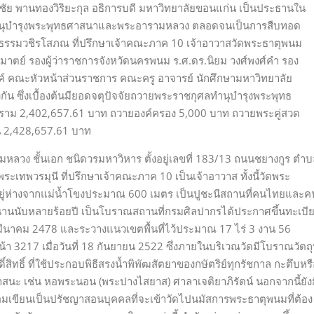
ัย พานทองวิริยะกุล อธิการบดี มหาวิทยาลัยขอนแก่น เป็นประธานใน
ทำนุบำรุงพระพุทธศาสนาและพระอารามหลวง ตลอดจนเป็นการสืบทอด
รรมวชิรโสภณ ที่ปรึกษาเจ้าคณะภาค 10 เจ้าอาวาสวัดพระธาตุพนม
ามาตย์ รองผู้ว่าราชการจังหวัดนครพนม ร.ศ.ดร.นิยม วงศ์พงศ์คำ รอง
์ คณะหัวหน้าส่วนราชการ คณะครู อาจารย์ นักศึกษามหาวิทยาลัย
ัน ซึ่งเบื้องต้นมียอดจตุปัจจัยถวายพระราชกุศลทำนุบำรุงพระพุทธ
าม 2,402,657.61 บาท ถวายองค์ครอง 5,000 บาท ถวายพระคู่สวด
้น 2,428,657.61 บาท
ลวง ชั้นเอก ชนิดวรมหาวิหาร ตั้งอยู่เลขที่ 183/13 ถนนชยางกูร ตำบ
ะเทพวรมุนี ที่ปรึกษาเจ้าคณะภาค 10 เป็นเจ้าอาวาส ทั้งนี้วัดพระ
อยู่ห่างจากแม่น้ำโขงประมาณ 600 เมตร เป็นปูชะนีสถานที่คนไทยและค
านนับหลายร้อยปี เป็นโบราณสถานที่กรมศิลปากรได้ประกาศขึ้นทะเบี
 8 มีนาคม 2478 และระวางแนวเขตพื้นที่ไว้ประมาณ 17 ไร่ 3 งาน 56
า 3217 เมื่อวันที่ 18 กันยายน 2522 ซึ่งภายในบริเวณวัดมีโบราณวัตถุท
ิ์สิทธิ์ ที่ใช้ประกอบพิธีสรงน้ำพิพัฒสัตยาของกษัตริย์ทุกรัชกาล กะตึบหร
นาสนะ เช่น หอพระนอน (พระปางไสยาส) ศาลาเจติยาภิรัตน์ นอกจากนี้ยัง
วมอมเขียนเป็นปรัชญาสอนบุคคลที่จะเข้าวัดไปนมัสการพระธาตุพนมที่ต้อง