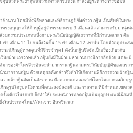
ุบันวัดพระธาตุพนมวรมหาวิหารแห่งนี้ กำลังอยู่ระหว่างการขอขึ้น
านาน โดยมีทั้งพิธีหลวงและพิธีราษฎร์ ซึ่งคำว่า กฐิน เป็นศัพท์ในพระ
เจ้าทรงอนุญาตให้ภิกษุผู้อยู่จำพรรษาครบ 3 เดือนแล้ว สามารถรับมานุ่งห่
สังฆกรรมประเภทหนึ่งตามพระวินัยบัญญัติเถรวาทที่มีกำหนดเวลา คือ
ำ เดือน 11 ไปจนถึงวันขึ้น 15 ค่ำ เดือน 12 เท่านั้น โดยมีวัตถุประสงค
ภิกษุผู้ทรงคุณที่มีจีวรชำรุด1 ดังนั้นกฐินจึงจัดเป็นเรื่องเกี่ยวกับ
นัยฝ่ายเถรวาทแล้ว กฐินยังมีในฝ่ายมหายานบางนิกายอีกด้วย แต่จะมี
ด้มาของผ้าไตรจีวรอันจะนำมากรานกฐินตามพระวินัยบัญญัติของเถรวา
ื่อนำมากรานกฐิน ด้วยเหตุผลดังกล่าวจึงทำให้เกิดทานพิธีการถวายผ้ากฐิน
วายผ้ากฐินจัดเป็นสังฆทาน คือถวายแก่คณะสงฆ์โดยไม่เจาะจงภิกษุรู
ก่ภิกษุรูปใดรูปหนึ่งตามที่คณะสงฆ์ลงมติ และกาลทาน ที่มีกำหนดเขตเวล
้ครั้งเดียวในรอบปี จึงทำให้ประเพณีการทอดกฐินเป็นบุญประเพณีนิยมที่
ิ่งในประเทศไทย///ฅนข่าว อินทรีนาแก