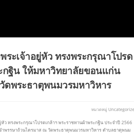
ระเจ้าอยู่หัว ทรงพระกรุณาโปรด
กฐิน ให้มหาวิทยาลัยขอนแก่น
วัดพระธาตุพนมวรมหาวิหาร
หมวดหมู่
Uncategoriz
ยู่หัว ทรงพระกรุณาโปรดเกล้าฯ พระราชทานผ้าพระกฐิน ประจำปี 2566
์จำพรรษาถ้วนไตรมาส ณ วัดพระธาตุพนมวรมหาวิหาร ตำบลธาตุพนม