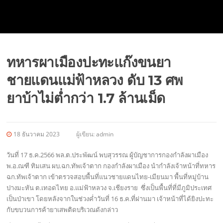
ทหารผาเมืองปะทะแก๊งขนยา
ชายแดนแม่ฟ้าหลวง ดับ 13 ศพ
ยาบ้าไม่ต่ำกว่า 1.7 ล้านเม็ด
18 ธันวาคม 2023
ผู้เขียน:
admin
วันที่ 17 ธ.ค.2566 พล.ต.ประพัฒน์ พบสุวรรณ ผู้บัญชาการกองกำลังผาเมือง
พ.อ.ณฑี ทิมเสน ผบ.ฉก.ทัพเจ้าตาก กองกำลังผาเมือง นำกำลังเจ้าหน้าที่ทหาร
ฉก.ทัพเจ้าตาก เข้าตรวจสอบพื้นที่แนวชายแดนไทย-เมียนมา พื้นที่หมู่บ้าน
ปางมะหัน ต.เทอดไทย อ.แม่ฟ้าหลวง จ.เชียงราย ซึ่งเป็นพื้นที่ที่มีภูมิประเทศ
เป็นป่าเขา โดยหลังจากในช่วงค่ำวันที่ 16 ธ.ค.ที่ผ่านมา เจ้าหน้าที่ได้ยิงปะทะ
กับขบวนการค้ายาเสพติดบริเวณดังกล่าว