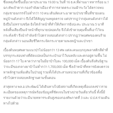
ซึ่งเหตุเกิดขึ้นเมื่อเวลาประมาณ 19.00 น.วันที่ 16 ธ.ค.ที่ผ่านมา ทหารร้อย ม.1
ฉก.ทัพเจ้าตาก กองกำลังผาเมือง ทำการลาดตระเวนเฝ้าระวัง ได้ตรวจพบ
กลุ่มชายฉกรรจ์ไม่ต่ำกว่า 10 คน เดินลัดเลาะมาตามป่าเขาพื้นที่ชายแดน
หมู่บ้านดังกล่าว จึงได้ให้สัญญานหยุดตรวจ แต่ปรากฎว่ากลุ่มคนดังกล่าวได้
ยิงปืนไม่ทราบชนิด ยิงใส่เจ้าหน้าที่ทำให้เกิดการยิงปะทะ ประมาณ 5 นาที
หลังสิ้นเสียงปืนเจ้าหน้าที่ทุกนายปลอดภัย จึงได้เข้าควบคุมพื้นที่เอาไว้จน
กระทั่งเช้า จึงนำกำลังเข้าไปตรวจสอบดังกล่าว ปรากฎว่าพบศพของคนร้าย
กลุ่มดังกล่าว นอนเสียชีวิตกระจัดกระจายตามพงหญ้าและป่าเขา
เบื้องต้นพบศพตามแนวป่าไม่น้อยกว่า 13 ศพ แต่ละคนแบกถุงพลาสติกสีดำที่
บรรจุกระสอบฟางที่ดัดแปลงเป็นกระเป๋าเอาไว้บนหลัง และตกอยู่ตามพื้น ไม่
น้อยกว่า 17 ใบ คาดว่าภายในมียาบ้าใบละ 100,000 เม็ด เบื้องต้นจึงสันนิฐาน
ว่าจะมีของกลางยาบ้าไม่ต่ำกว่า 1,700,000 เม็ด ซึ่งเจ้าหน้าที่ทหารยังคงตรวจ
หาหลักฐานเพิ่มเติมในป่าอยู่ รวมทั้งได้ประสานหน่วยงานที่เกี่ยวข้องเพื่อ
เข้าไปตรวจสอบหลักฐานตามขั้นตอน
ล่าสุดทาง พล.อ.ประพัฒน์ ได้เดินทางไปยังสถานที่เกิดเหตุเพื่อแถลงข่าวราย
ละเอียดของเหตุการณ์พร้อมข้อมูลที่ชัดเจนในช่วงบ่ายวันเดียวกันนี้ ทั้งนี้มี
รายงานด้วยว่าจะมีนายทหารระดับสูงของกองทัพภาคที่ 3 และ ป.ป.ส.ร่วมเดิน
ทางไปด้วย