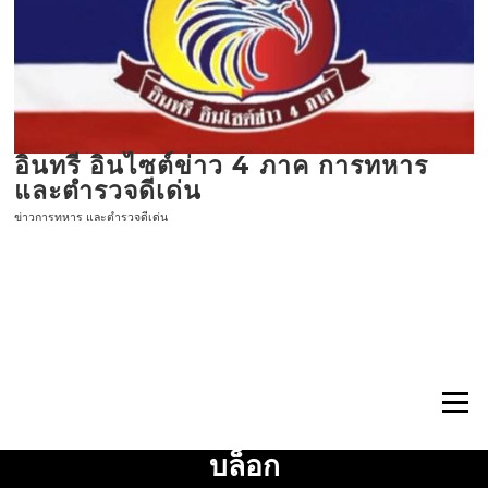
ข้าม
ไป
ที่
เนื้อหา
อินทรี อินไซต์ข่าว 4 ภาค การทหาร
และตำรวจดีเด่น
ข่าวการทหาร และตำรวจดีเด่น
เมนู
บล็อก