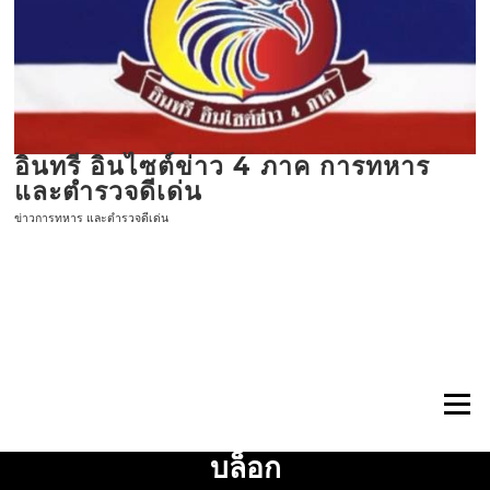
ข้าม
ไป
ที่
เนื้อหา
อินทรี อินไซต์ข่าว 4 ภาค การทหาร
และตำรวจดีเด่น
ข่าวการทหาร และตำรวจดีเด่น
เมนู
บล็อก