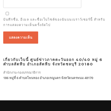
บันทึกชื่อ, อีเมล และชื่อเว็บไซต์ของฉันบนเบราว์เซอร์นี้ สำหรับ
การแสดงความเห็นครั้งถัดไป
เกี่ยวกับเว็บนี้ ศูนย์ข่าวภาคตะวันออก 40/40 หมู่ 6
ตำบลสัตหีบ อำเภอสัตหีบ จังหวัดชลบุรี 20180
สำนักงาน-กองบรรณาธิการ
186 หมู่ที่ 6 ตำบลโพนทอง อำเภอเรณูนคร จังหวัดนครพนม 48170