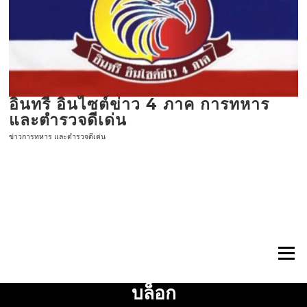
ข้าม
ไป
ที่
เนื้อหา
อินทรี อินไซต์ข่าว 4 ภาค การทหาร
และตำรวจดีเด่น
ข่าวการทหาร และตำรวจดีเด่น
เมนู
บล็อก