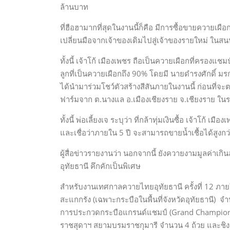
ล้านบาท
ที่ฮือฮามากที่สุดในงานนี้ก็คือ มีการซื้อขายควายเผือ
เปลี่ยนมือจากเจ้าของเดิมไปสู่เจ้าของรายใหม่ ใน
ทั้งนี้ เจ้าโก้ เมืองเพชร ถือเป็นควายเผือกที่ครอง
ลูกที่เป็นควายเผือกถึง 90% โดยมี นายดำรงศักดิ์ มร
ได้นำมาร่วมโชว์ตัวสร้างสีสันภายในงานนี้ ก่อนที่จะต
ฟาร์มจาก ต.นางแล อ.เมืองเชียงราย จ.เชียงราย ใน
ทั้งนี้ พ่อเลี้ยงเจ ระบุว่า ที่กล้าทุ่มเงินซื้อ เจ้าโก
และเชื่อว่าภายใน 5 ปี จะสามารถขายน้ำเชื้อได้สูงก
ผู้สื่อข่าวรายงานว่า นอกจากนี้ ยังควายงามมูลค่าเ
อุทัยธานี คึกคักเป็นพิเศษ
สำหรับงานเทศกาลควายไทยอุทัยธานี ครั้งที่ 12 ภ
สะแกกรัง (เฉพาะกระบือในพื้นที่จังหวัดอุทัยธานี)
การประกวดกระบือแกรนด์แชมป์ (Grand Champion)
ราชสุดาฯ สยามบรมราชกุมารี จำนวน 4 ถ้วย และชิ