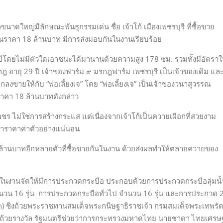
กขนาดใหญ่มีลักษณะพันธุกรรมเด่น ชื่อ เจ้าโก้ เมืองเพชรบุรี ที่ซื้อขาย
สนนราคา 18 ล้านบาท มีการส่งมอบกันในงานเรียบร้อย
แชมป์โดยไม่มีตัวใดเอาชนะได้มานานด้วยความสูง 178 ซม. รวมทั้งมีอัตราใ
กฎ อายุ 29 ปี เจ้าของฟาร์ม ๙ มรกฎฟาร์ม เพชรบุรี เป็นเจ้าของเดิม แล
กลงขายให้กับ “พ่อเลี้ยงเจ” โดย “พ่อเลี้ยงเจ” เป็นเจ้าของวนาสุวรรณ
ราคา 18 ล้านบาทดังกล่าว
้ เมืองเพชร ไม่ใช่การสร้างกระแส แต่เนื่องจากเจ้าโก้เป็นควายเผือกที่สวยงาม
ว่าราคาค่าตัวอย่างแน่นอน
กินล้านบาทอีกหลายตัวที่ซื้อขายกันในงาน ด้วยส่งผลทำให้ตลายควายของ
ายในงานจัดให้มีการประกวดกระบือ ประกอบด้วยการประกวดกระบือลุ่มน้
 จำนวน 16 รุ่น การประกวดกระบือทั่วไป จำนวน 16 รุ่น และการประกวด 
 ชิงถ้วยพระราชทานสมเด็จพระกนิษฐาธิราชเจ้า กรมสมเด็จพระเทพรั
งถ้วยรางวัล รัฐมนตรีช่วยว่าการกระทรวงมหาดไทย นายชาดา ไทยเศรษฐ