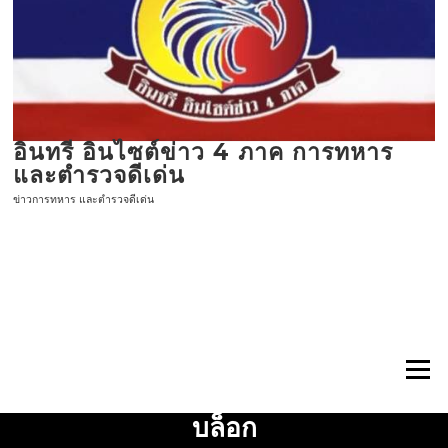
ข้าม
ไป
ที่
เนื้อหา
อินทรี อินไซต์ข่าว 4 ภาค การทหาร
และตำรวจดีเด่น
ข่าวการทหาร และตำรวจดีเด่น
เมนู
บล็อก