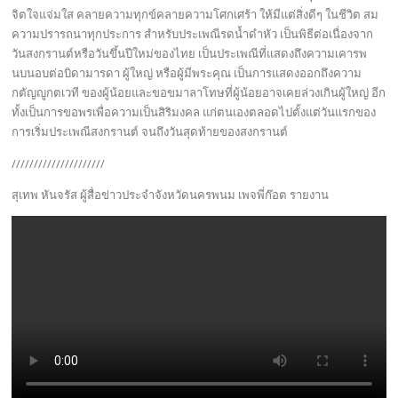
จิตใจแจ่มใส คลายความทุกข์คลายความโศกเศร้า ให้มีแต่สิ่งดีๆ ในชีวิต สม
ความปรารถนาทุกประการ สำหรับประเพณีรดน้ำดำหัว เป็นพิธีต่อเนื่องจาก
วันสงกรานต์หรือวันขึ้นปีใหม่ของไทย เป็นประเพณีที่แสดงถึงความเคารพ
นบนอบต่อบิดามารดา ผู้ใหญ่ หรือผู้มีพระคุณ เป็นการแสดงออกถึงความ
กตัญญูกตเวที ของผู้น้อยและขอขมาลาโทษที่ผู้น้อยอาจเคยล่วงเกินผู้ใหญ่ อีก
ทั้งเป็นการขอพรเพื่อความเป็นสิริมงคล แก่ตนเองตลอดไปตั้งแต่วันแรกของ
การเริ่มประเพณีสงกรานต์ จนถึงวันสุดท้ายของสงกรานต์
/////////////////////
สุเทพ หันจรัส ผู้สื่อข่าวประจำจังหวัดนครพนม เพจพี่ก๊อต รายงาน