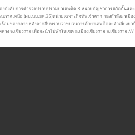
2 กองบังคับการตำรวจปราบปรามยาเสพติด 3 หน่วยบัญชาการสกัดกั้นและ
นภาคเหนือ (ผบ.นบ.ยส.35)หน่วยเฉพาะกิจทัพเจ้าตาก กองกำลังผาเมือ
้องหาพร้อมของกลาง หลังจากสืบทราบว่าขบวนการค้ายาเสพติดจะลำเลียงยาบ
 จ.เชียงราย เพื่อจะนำไปพักในเขต อ.เมืองเชียงราย จ.เชียงราย ///