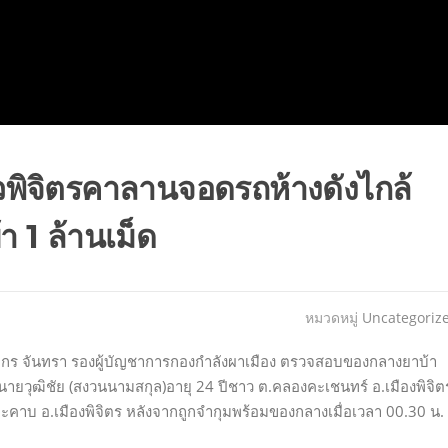
วพิจิตรคาลานจอดรถห้างดังไกล้
 1 ล้านเม็ด
หมวดหมู่
Uncategoriz
ิดากร จันทรา รองผู้บัญชาการกองกำลังผาเมือง ตรวจสอบของกลางยาบ้า
นายวุฒิชัย (สงวนนามสกุล)อายุ 24 ปีชาว ต.คลองคะเชนทร์ อ.เมืองพิจิต
ะคาบ อ.เมืองพิจิตร หลังจากถูกจำกุมพร้อมของกลางเมื่อเวลา 00.30 น. ท