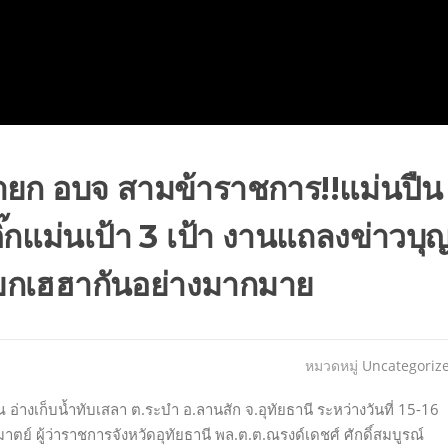
าร นายก อบจ สามข้าราชการ!!แม่นปืน
ิ๊กแม่นเป้า 3 เป้า งานแถลงข่าวบุ
รียกเฮฮากันอย่างมากมาย
หมวดหมู่
Uncategoriz
 ณ อ่างเก็บน้ำทับเสลา ต.ระบำ อ.ลานสัก จ.อุทัยธานี ระหว่างวันที่ 15-16
ย์ ผู้ว่าราชการจังหวัดอุทัยธานี พล.ต.ต.ณรงด์เดชศ์ ศักดิ์สมบูรณ์