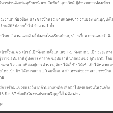
หารส่วนจังหวัดอุทัยธานี นายสัมพันธ์ สุภาภักดี ผู้อำนวยการท่องเที่ยว
วยงานที่เกี่ยวข้อง และชาวบ้านร่วมงานแถลงข่าว งานประเพณีบุญบั้งไ
้อมมีพิธีปล่อยบั้งไฟ จำนวน 1 บั้ง
ไทย -อีสาน และมีวงโปงลางโรงเรียนบ้านบุ่งอ้ายเจี้ยม การแสดงรำฟ้
เป้าทั้งหมด 5 เป้า มีเป้าทั้งหมดตั้งแต่ เลข 1-5 ทั้งหมด 5 เป้า ระยะทาง
้ว่าฯจ.อุทัยธานี ผู้บังการ ตำรวจ จ.อุทัยธานี นายกอบจ.จ.อุทัยธานี โดย
หมายเลข 3 ส่วนคนที่สองผู้การตำรวจอุทัยฯ ได้เล็งยิง ได้เข้าเป้าได้หมายเล
ท้ายโดยเข้าเป้า ได้หมายเลข 2 โดยทั้งหมด ทำเอาหน่วยงานและชาวบ้าน
มาย
บมีการซ้อมแข่งขันรถวิบากต้านยาเสพติด เพื่อนำไปลงแข่งขันในวันจริง
16 มิ.ย.67 ที่จะถึงในงานประเพณีบุญบั้งไฟดังกล่าว
ุล