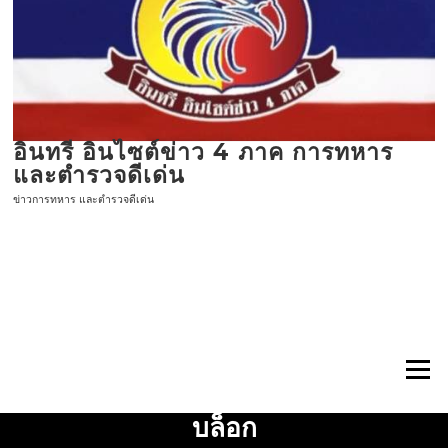
ข้าม
ไป
ที่
เนื้อหา
อินทรี อินไซต์ข่าว 4 ภาค การทหาร
และตำรวจดีเด่น
ข่าวการทหาร และตำรวจดีเด่น
เมนู
บล็อก