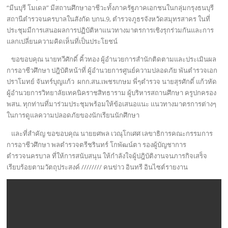
“มีนบุรี โมเดล” มีสถานศึกษาอาชีวะทั้งภาครัฐภาคเอกชนในกลุ่มกรุงธนบุรี
สถานีตำรวจนครบาลในสังกัด บกน.9, ตำรวจภูธรจังหวัดสมุทรสาคร ในที่
ประชุมมีการเสนอผลการปฏิบัติหาแนวทางมาตรการเชิงรุกร่วมกันและการ
แลกเปลี่ยนความคิดเห็นที่เป็นประโยชน์
ขอขอบคุณ นายทวีศักดิ์ คิ้วทอง ผู้อำนวยการสำนักติดตามและประเมินผล
การอาชีวศึกษา ปฎิบัติหน้าที่ ผู้อำนวยการศูนย์ความปลอดภัย พันตำรวจเอก
ปราโมทย์ จันทร์บุญแก้ว ผกก.สน.เพชรเกษม พี่ๆตำรวจ นายสุรศักดิ์ แก้วหัด
ผู้อำนวยการวิทยาลัยเทคนิคราชสิทธาราม ผู้บริหารสถานศึกษา ครูปกครอง
พสน. ทุกท่านที่มาร่วมประชุมพร้อมให้ข้อเสนอแนะ แนวทางมาตรการต่างๆ
ในการดูแลความปลอดภัยของนักเรียนนักศึกษา
และที่สำคัญ ขอขอบคุณ นายยศพล เวณุโกเศศ เลขาธิการคณะกรรมการ
การอาชีวศึกษา พลตำรวจตรีชรินทร์ โกพัฒน์ตา รองผู้บัญชาการ
ตำรวจนครบาล ที่ให้การสนับสนุน ให้กำลังใจผู้ปฎิบัติงานจนภารกิจเสร็จ
เรียบร้อยตามวัตถุประสงค์ //////// คนข่าว อินทรี อินไซต์รายงาน