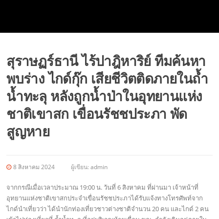
สุราษฏร์ธานี ไร้ปาฎิหาริย์ ทีมค้นหา
พบร่าง ไกด์กุ๊ก เสียชีวิตติดภายในถ้ำ
น้ำทะลุ หลังถูกน้ำป่าในอุทยานแห่ง
ชาติเขาสก เขื่อนรัชชประภา พัด
สูญหาย
8 สิงหาคม 2024
ผู้เขียน:
admin
จากกรณีเมื่อเวลาประมาณ 19:00 น. วันที่ 6 สิงหาคม ที่ผ่านมา เจ้าหน้าที่
อุทยานแห่งชาติเขาสกประจำเขื่อนรัชชประภาได้รับแจ้งทางโทรศัพท์จาก
ไกด์นำเที่ยวว่า ได้นำนักท่องเที่ยวชาวต่างชาติจำนวน 20 คน และไกด์ 2 คน