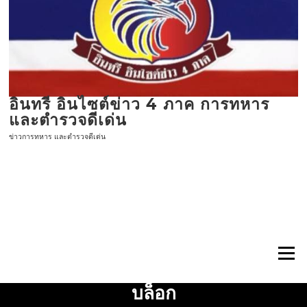
ข้าม
ไป
ที่
เนื้อหา
อินทรี อินไซต์ข่าว 4 ภาค การทหาร
และตำรวจดีเด่น
ข่าวการทหาร และตำรวจดีเด่น
เมนู
บล็อก