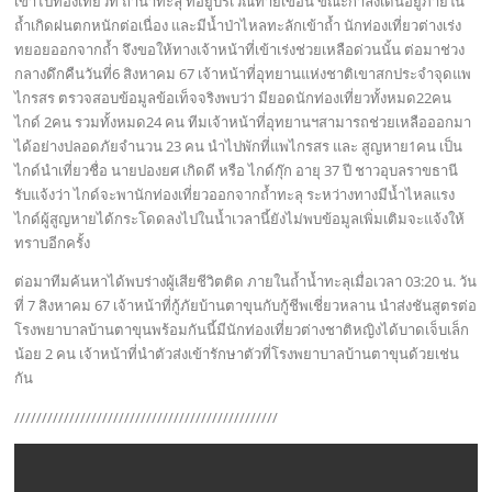
เข้าไปท่องเที่ยวที่ ถ้ำน้ำทะลุ ที่อยู่บริเวณท้ายเขื่อน ขณะกำลังเดินอยู่ภายใน
ถ้ำเกิดฝนตกหนักต่อเนื่อง และมีน้ำป่าไหลทะลักเข้าถ้ำ นักท่องเที่ยวต่างเร่ง
ทยอยออกจากถ้ำ จึงขอให้ทางเจ้าหน้าที่เข้าเร่งช่วยเหลือด่วนนั้น ต่อมาช่วง
กลางดึกคืนวันที่6 สิงหาคม 67 เจ้าหน้าที่อุทยานแห่งชาติเขาสกประจำจุดแพ
ไกรสร ตรวจสอบข้อมูลข้อเท็จจริงพบว่า มียอดนักท่องเที่ยวทั้งหมด22คน
ไกด์ 2คน รวมทั้งหมด24 คน ทีมเจ้าหน้าที่อุทยานฯสามารถช่วยเหลือออกมา
ได้อย่างปลอดภัยจำนวน 23 คน นำไปพักที่แพไกรสร และ สูญหาย1คน เป็น
ไกด์นำเที่ยวชื่อ นายปองยศ เกิดดี หรือ ไกด์กุ๊ก อายุ 37 ปี ชาวอุบลราขธานี
รับแจ้งว่า ไกด์จะพานักท่องเที่ยวออกจากถ้ำทะลุ ระหว่างทางมีน้ำไหลแรง
ไกด์ผู้สูญหายได้กระโดดลงไปในน้ำเวลานี้ยังไม่พบข้อมูลเพิ่มเติมจะแจ้งให้
ทราบอีกครั้ง
ต่อมาทีมค้นหาได้พบร่างผู้เสียชีวิตติด ภายในถ้ำน้ำทะลุเมื่อเวลา 03:20 น. วัน
ที่ 7 สิงหาคม 67 เจ้าหน้าที่กู้ภัยบ้านตาขุนกับกู้ชีพเชี่ยวหลาน นำส่งชันสูตรต่อ
โรงพยาบาลบ้านตาขุนพร้อมกันนี้มีนักท่องเที่ยวต่างชาติหญิงได้บาดเจ็บเล็ก
น้อย 2 คน เจ้าหน้าที่นำตัวส่งเข้ารักษาตัวที่โรงพยาบาลบ้านตาขุนด้วยเช่น
กัน
////////////////////////////////////////////////