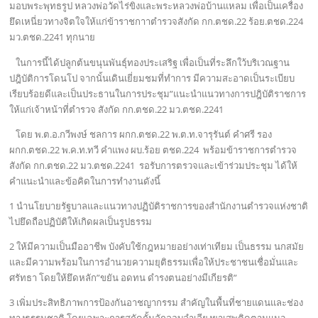
มอบพระพุทธรูป หลวงพ่อวัดไร่ขิงและพระหลวงพ่อบ้านแหลม เพื่อเป็นเครื่อง
ยึดเหนี่ยวทางจิตใจให้แก่ข้าราชกาาตำรวจสังกัด กก.ตชด.22 ร้อย.ตชด.224
มว.ตชด.2241 ทุกนาย
ในการนี้ได้ปลูกต้นขนุนพันธุ์ทองประเสริฐ เพื่อเป็นที่ระลึกใว้บริเวณฐาน
ปฎิบัติการโดนโป จากนั้นเดินเยี่ยมชมที่ทำการ มีความสะอาดเป็นระเบียบ
เรียบร้อยดีและเป็นประธานในการประชุม”แนะนำแนวทางการปฎิบัติราชการ
ให้แก่เจ้าหน้าที่ตำรวจ สังกัด กก.ตชด.22 มว.ตชด.2241
โดย พ.ต.อ.กวีพงษ์ ชลการ ผกก.ตชด.22 พ.ต.ท.จารุรันต์ คำศรี รอง
ผกก.ตชด.22 พ.ค.ท.ทวี คำแพง ผบ.ร้อย ตชด.224 พร้อมข้าราชการตำรวจ
สังกัด กก.ตชด.22 มว.ตชด.2241 รอรับการตรวจและเข้าร่วมประชุม ได้ให้
คำแนะนำและข้อคิดในการทำงานดังนี้
1 นำนโยบายรัฐบาลและแนวทางปฏิบัติราชการของสำนักงานตำรวจแห่งชาติ
ไปยึดถือปฏิบัติให้เกิดผลเป็นรูปธรรม
2 ให้มีความเป็นมืออาชีพ บังคับใช้กฎหมายอย่างเท่าเทียม เป็นธรรม นกสมัย
และมีความพร้อมในการอำนวยความยุติธรรมเพื่อให้ประชาชนเชื่อมั่นและ
ศรัทธา โดยให้ยึดหลัก”ขยัน อดทน ดำรงตนอย่างมีเกียรติ”
3 เพิ่มประสิทธิภาพการป้องกันอาชญากรรม สำคัญในพื้นที่ชายแดนและช่อง