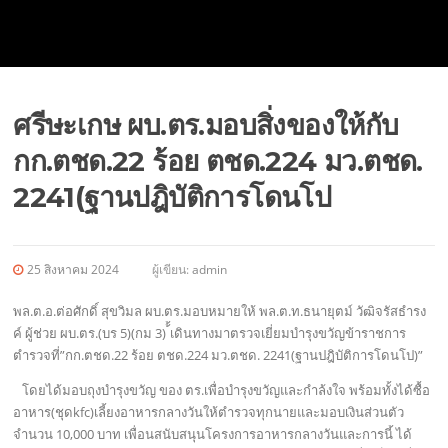
ศรีษะเกษ ผบ.ตร.มอบสิ่งของให้กับ
กก.ตชด.22 ร้อย ตชด.224 มว.ตชด.
2241(ฐานปฎิบัติการโดนโป
25 สิงหาคม 2024
ผู้เขียน:
admin
พล.ต.อ.ต่อศักดิ์ สุขวิมล ผบ.ตร.มอบหมายให้ พล.ต.ท.ธนายุตม์ วัฒิจรัสธำรง
ค์ ผู้ช่วย ผบ.ตร.(บร 5)(กม 3) ้้เดินทางมาตรวจเยี่ยมบำรุงขวัญข้าราชการ
ตำรวจที่”กก.ตชด.22 ร้อย ตชด.224 มว.ตชด. 2241(ฐานปฎิบัติการโดนโป)”
โดยได้มอบถุงบำรุงขวัญ ของ ตร.เพื่อบำรุงขวัญและกำล้งใจ พร้อมทั้งได้ซื้อ
อาหาร(ชุดkfc)เลี้ยงอาหารกลางวันให้ตำรวจทุกนายและมอบเงินส่วนตัว
จำนวน 10,000 บาท เพื่อนสนับสนุนโครงการอาหารกลางวันและการนี้ ได้