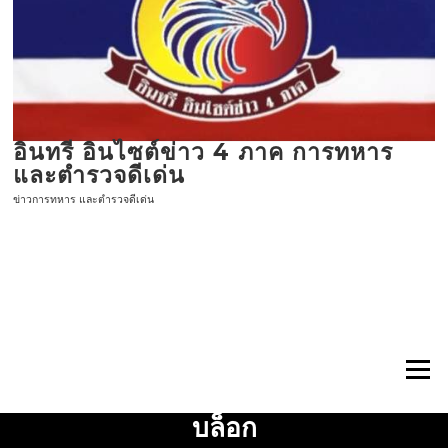
ข้าม
ไป
ที่
เนื้อหา
อินทรี อินไซต์ข่าว 4 ภาค การทหาร
และตำรวจดีเด่น
ข่าวการทหาร และตำรวจดีเด่น
เมนู
บล็อก