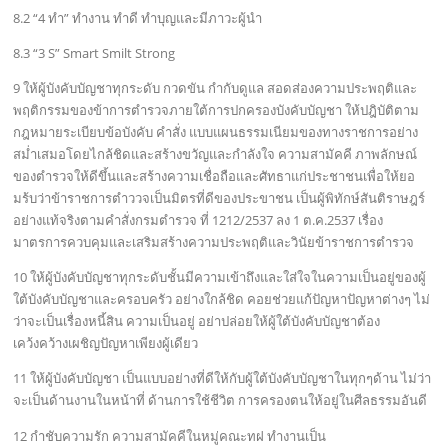
8.2 “4 ทำ” ทำงาน ทำดี ทำบุญและมีภาวะผู้นำ
8.3 “3 S” Smart Smilt Strong
9 ให้ผู้บังคับบัญชาทุกระดับ กวดขัน กำกับดูแล สอดส่องความประพฤติและ
พฤติกรรมของข้าการตำรวจภายใต้การปกครองบังคับบัญชา ให้ปฎิบัติตาม
กฎหมายระเบียบข้อบังคับ คำสั่ง แบบแผนธรรมเนียมของทางราชการอย่าง
สม่ำเสมอโดยไกล้ชิดและสร้างขวัญและกำลังใจ ความสามัคคี ภาพลักษณ์
ของตำรวจให้ดีขึ้นและสร้างความเชื่อถือและศัทธาแก่ประชาชนเพื่อให้ยอ
มร้บว่าข้าราชการตำววจเป็นมิตรที่ดีของประขาชน เป็นผู้พิทักษ์สันติราษฎร์
อย่างแท้จริงตามคำสั่งกรมตำรวจ ที่ 1212/2537 ลง 1 ต.ค.2537 เรื่อง
มาตรการควบคุมและเสริมสร้างความประพฤติและวินัยข้าราชการตำรวจ
10 ให้ผู้บังคับบัญชาทุกระดับชั้นมีความเข้าถึงและใส่ใจในความเป็นอยู่ของผู้
ใต้บังคับบัญชาและครอบครัว อย่างใกล้ชิด คอยช่วยแก้ปัญหาปัญหาต่างๆ ไม่
ว่าจะเป็นเรื่องหนี้สิน ความเป็นอยู่ อย่าปล่อยให้ผู้ใต้บังคับบัญชาต้อง
เคว้งคว้างเผชิญปัญหาเพียงผู้เดียว
11 ให้ผู้บังคับบัญชา เป็นแบบอย่างที่ดีให้กับผู้ใต้บังคับบัญชาในทุกๆด้าน ไม่ว่า
จะเป็นด้านงานในหน้าที่ ด้านการใช้ชีวิต การครองตนให้อยู่ในศีลธรรมอันดี
12 กำชับความรัก ความสามัคคีในหมู่คณะทฝ ทำงานเป็น