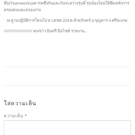
ทีม(Teamworks)เคารพซึ่งกันและกันระหว่างรุ่นพี่ รุ่นน้องโดยให้ยึดหลักการ
ครองคนและครองงาน
ณ ฐานปฎิบัติการโดนโป มว.ตชด.224 ต.ห้วยจันทร์ อ.ขุญหาร จ.ศรีสะเกษ
/////////////////// คนข่าว อินทรี อินไซต์ รายงาน..
ใส่ความเห็น
ความเห็น
*