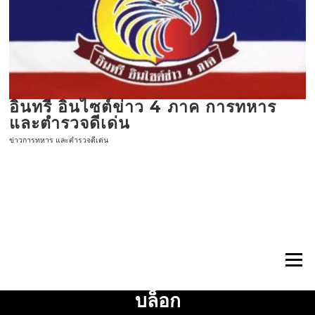
ข้าม
ไป
ที่
เนื้อหา
อินทรี อินไซต์ข่าว 4 ภาค การทหาร
และตำรวจดีเด่น
ข่าวการทหาร และตำรวจดีเด่น
เมนู
บล็อก