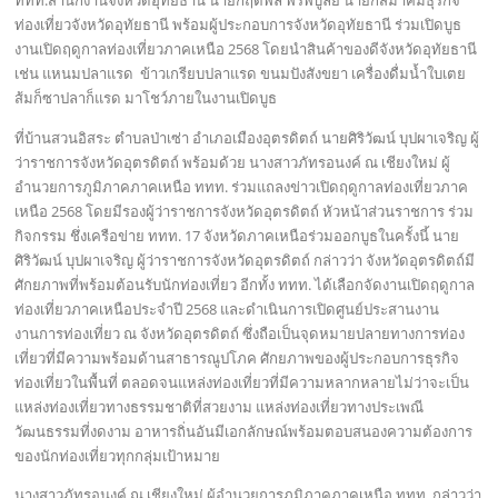
ททท.สำนักงานจังหวัดอุทัยธานี นายกฤตพล พรพิบูลย์ นายกสมาคมธุรกิจ
ท่องเที่ยวจังหวัดอุทัยธานี พร้อมผู้ประกอบการจังหวัดอุทัยธานี ร่วมเปิดบูธ
งานเปิดฤดูกาลท่องเที่ยวภาคเหนือ 2568 โดยนำสินค้าของดีจังหวัดอุทัยธานี
เช่น แหนมปลาแรด ข้าวเกรียบปลาแรด ขนมปังสังขยา เครื่องดื่มน้ำใบเตย
ส้มก็ซาปลาก็แรด มาโชว์ภายในงานเปิดบูธ
ที่บ้านสวนอิสระ ตำบลป่าเซ่า อำเภอเมืองอุตรดิตถ์ นายศิริวัฒน์ บุปผาเจริญ ผู้
ว่าราชการจังหวัดอุตรดิตถ์ พร้อมด้วย นางสาวภัทรอนงค์ ณ เชียงใหม่ ผู้
อำนวยการภูมิภาคภาคเหนือ ททท. ร่วมแถลงข่าวเปิดฤดูกาลท่องเที่ยวภาค
เหนือ 2568 โดยมีรองผู้ว่าราชการจังหวัดอุตรดิตถ์ หัวหน้าส่วนราชการ ร่วม
กิจกรรม ชึ่งเครือข่าย ททท. 17 จังหวัดภาคเหนือร่วมออกบูธในครั้งนี้ นาย
ศิริวัฒน์ บุปผาเจริญ ผู้ว่าราชการจังหวัดอุตรดิตถ์ กล่าวว่า จังหวัดอุตรดิตถ์มี
ศักยภาพที่พร้อมต้อนรับนักท่องเที่ยว อีกทั้ง ททท. ได้เลือกจัดงานเปิดฤดูกาล
ท่องเที่ยวภาคเหนือประจำปี 2568 และดำเนินการเปิดศูนย์ประสานงาน
งานการท่องเที่ยว ณ จังหวัดอุตรดิตถ์ ซึ่งถือเป็นจุดหมายปลายทางการท่อง
เที่ยวที่มีความพร้อมด้านสาธารณูปโภค ศักยภาพของผู้ประกอบการธุรกิจ
ท่องเที่ยวในพื้นที่ ตลอดจนแหล่งท่องเที่ยวที่มีความหลากหลายไม่ว่าจะเป็น
แหล่งท่องเที่ยวทางธรรมชาติที่สวยงาม แหล่งท่องเที่ยวทางประเพณี
วัฒนธรรมที่งดงาม อาหารถิ่นอันมีเอกลักษณ์พร้อมตอบสนองความต้องการ
ของนักท่องเที่ยวทุกกลุ่มเป้าหมาย
นางสาวภัทรอนงค์ ณ เชียงใหม่ ผู้อำนวยการภูมิภาคภาคเหนือ ททท. กล่าวว่า