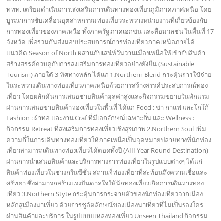
ททท. เตรียมดำเนินการ.ส่งเสริมการเดินทางท่องเที่ยวภูมิภาคภาศเหนือ โดย
บูรณาการขับเคลื่อนอุตสาหกรรมท่องเที่ยวระหว่างหน่วยงานที่เกี่ยวข้องกับ
การท่องเที่ยวของภาคเหนือ ทั้งภาครัฐ ภาคเอกชน และสื่อมวลชน ในพื้นที่ 17
จังหวัด เพื่อร่วมกันส่งมอบประสบการณ์การท่องเที่ยวภาคเหนือภายได้
แนวคิด Season of North ผสานกับเสน่ห์วันวานเมืองเหนือให้เข้ากับสินค้า
สร้างสรรค์ควบคู่กับการส่งเสริมการท่องเที่ยวอย่างยั่งยืน (Sustainable
Tourism) ภายใต้ 3 ทิศทางหลัก ได้แก่ 1.Northern Blend กระตุ้นการใช้จ่าย
ในระหว่างเดินทางท่องเที่ยวภาคเหนือด้วยการสร้างสรรค์ประสบการณ์ท่อง
เที่ยว โดยผลักดันการเสนอชายสินค้ามูลค่าสูงและกิจกรรมขยายวันพักแรม
ผ่านการเสนอขายสินค้าท่องเที่ยวในพื้นที่ ได้แก่ Food : ชา กาแฟ และโกโก้
Fashion : ผ้าทอ และงาน Craf ที่มีเอกลักษณ์เฉพาะถิ่น และ Wellness :
กิจกรรม Retreat ที่ส่งเสริมการท่องเที่ยวเชิงสุขภาพ 2.Northern Soul เพิ่ม
ความถี่ในการเดินทางท่องเที่ยวให้ภาคเหนือเป็นจุดหมายปลายทางที่นักท่อง
เที่ยวสามารถเดินทางท่องเที่ยวได้ตอดทั้งปี (AIII Year Round Destination)
ผ่านการนำเสนอสินค้าและบริการทางการท่องเที่ยวในรูปแบบต่างๆ ได้แก่
สินค้าท่องเที่ยวในช่วงกรีนซีซั่น สถานที่ท่องเที่ยวที่สะท้อนถึงความเชื่อและ
ศรัทธา ซึ่งสามารถสร้างแรงปันดาลใจให้นักท่องเที่ยวเกิดการเดินทางท่อง
เที่ยว 3.Northern Styte กระตุ้นการกระจายตัวของนักท่องเที่ยวจากเมือง
หลักสู่เมืองน่าเที่ยว ด้วยการชูอัตลักษณ์ของเมืองน่าเที่ยวที่ไม่เป็นรองใคร
ผ่านสินค้าและบริการ ในรูปแบบแหล่งท่องเที่ยว Unseen Thailand กิจกรรม