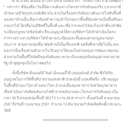
ด้าน นายแวดล้อม นาโสก ประธานจิตอาสา “ รักษ์นาโสก ร่วมใจพัฒนา
“ กล่าวว่า พี่น้องที่มาวันนี้มีความต้องการโครงการกังหันลมจริง ๆ พวกเรามี
เป้าหมายมีวัตถุประสงค์เดียวกัน ส่วนในเรื่องเสากังหันบางต้นอาจไปทับพื้นที่
ของชาวบ้านนั้น คือเราต้องทำความเข้าใจก่อนว่าพื้นที่สัมปทานเป็นพื้นที่ของ
กรมป่าไม้ ใครอื่นไม่มีสิทธิ์ในพื้นที่ และเชื่อว่ากรมป่าไม้คงไม่กล้าที่จะทำผิด
ระเบียบกฎหมายข้อบังคับ ที่จะอนุญาตให้ทางบริษัทฯ ได้เข้าดำเนินโครง
การฯ เพราะทางบริษัทฯ ได้ทำตามระเบียบและขั้นตอนตามกฎหมายทุก
ประการ ส่วนทางกลุ่มที่มาคัดค้านก็เป็นเรื่องปกติ แต่สิ่งที่เขาเสียไปนั้น ตน
มองว่าเป็นเรื่องส่วนตัวมากไป จึงอยากให้มองในส่วนของการพัฒนาชุมชน
ส่วนรวมในพื้นที่ในรัศมีของกังหันลม เขาจะมีกองทุนสนับสนุนผ่านทางภาค
รัฐ เข้าสู่ชุมชุนในโอกาสต่อไป
ทั้งนี้บริษัท พีแอนด์พี วินด์ เอ็นเนอจี้ ดีเวลอปเม้นท์ จำกัด ซึ่งได้รับ
อนุญาตในการใช้พื้นที่ป่าสงวนแห่งชาติ ป่าดงบังอี่ แปลงที่หนึ่ง บริเวณภูยูง
ในพื้นที่บ้านนาโสก ตำบลนาโสก อำเภอเมืองมุกดาหาร จังหวัดมุกดาหาร
เพื่อดำเนินการผลิตพลังงานไฟฟ้าจากพลังงานลม (โครงการกังหันลม) เป็น
เวลา 30 ปี ครอบคลุมพื้นที่ 383 ไร่ 3 งาน 38 ตารางวา ตั้งแต่งันที่ 4 เมษายน
2567 ถึงวันที่ 3 เมษายน 2597 จำนวน 13 ต้น ขนาดกำลังผลิตติดตั้ง 90 เมกะ
วัตต์
*********************************