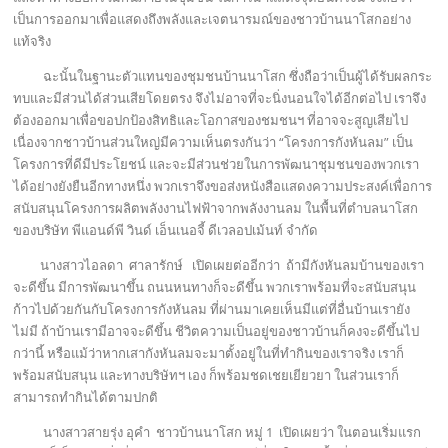
เป็นการออกมาเพื่อแสดงถึงพลังและเจตนารมณ์ของชาวบ้านนาโสกอย่าง
แท้จริง
ฉะนั้นในฐานะตัวแทนของชุมชนบ้านนาโสก ซึ่งถือว่าเป็นผู้ได้รับผลกระ
ทบและมีส่วนได้ส่วนเสียโดยตรง จึงไม่อาจที่จะนิ่งนอนใจได้อีกต่อไป เราจึง
ต้องออกมาเพื่อขอปกป้องสิทธิและโอกาสของชมชนฯ ที่อาจจะสูญเสียไป
เนื่องจากชาวบ้านส่วนใหญ่มีความเห็นตรงกันว่า “โครงการกังหันลม” เป็น
โครงการที่ดีมีประโยชน์ และจะมีส่วนช่วยในการพัฒนาชุมชนของพวกเรา
ได้อย่างยังยืนอีกทางหนึ่ง พวกเราจึงขอส่งหนังสือแสดงความประสงค์เพื่อการ
สนับสนุนโครงการผลิตพลังงานไฟฟ้าจากพลังงานลม ในพื้นที่ตำบลนาโสก
ของบริษัท พีแอนด์พี วินด์ เอ็นเนอจี้ ดีเวลอปเม้นท์ จำกัด
นางสาวไอลดา ศาลารักษ์ เปิดเผยต่ออีกว่า ถ้ามีกังหันลมบ้านของเรา
จะดีขึ้น มีการพัฒนาขึ้น ถนนหนทางก็จะดีขึ้น พวกเราพร้อมที่จะสนับสนุน
ก้าวไปด้วยกันกับโครงการกังหันลม ที่ผ่านมาเคยเห็นมีแต่ที่อื่นบ้านเรายัง
ไม่มี ถ้าบ้านเรามีอาจจะดีขึ้น ชีวิตความเป็นอยู่ของชาวบ้านก็คงจะดีขึ้นไป
กว่านี้ หรือแม้ว่าหากเสากังหันลมจะมาตั้งอยู่ในที่ทำกินของเราจริง เราก็
พร้อมสนับสนุน และทางบริษัทฯ เอง ก็พร้อมชดเชยเยียวยา ในส่วนเราก็
สามารถทำกินได้ตามปกติ
นางสาวสายรุ่ง อุคำ ชาวบ้านนาโสก หมู่ 1 เปิดเผยว่า ในตอนเริ่มแรก