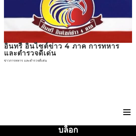
ข้าม
ไป
ที่
เนื้อหา
อินทรี อินไซต์ข่าว 4 ภาค การทหาร
และตำรวจดีเด่น
ข่าวการทหาร และตำรวจดีเด่น
เมนู
บล็อก