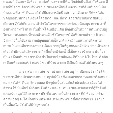
ตนเองก็เป็นคนหนึ่งที่ออกมาคัดค้าน เพราะมีที่นาใกล้กับพื้นที่เสากังหันลม ที
แรกก็มีความคิดว่าบริษัทฯ จะมาแย่งเอาที่ดินคืนเพราะว่าที่ดินบริเวณนี้เป็น
ป่าสงวน ที่เราทำกินและยังไม่มีเอกสารสิทธิ์ แต่ต่อมาเมื่อทางบริษัทฯ ได้มา
พูดคุยอธิบายรายละเอียดโครงการฯ และมีการเจรจาเกี่ยวกับการชดเชย
เยียวยา จึงได้เกิดความเข้าใจในโครงการฯ และพร้อมสนับสนุน เพราะเราก็
ยังสามารถทำไรทำนาในพื้นที่ได้เหมือนเดิม อีกอย่างก็ได้มีการเดินทางไปดู
โครงการกังหันลมที่ร่มเกล้ามาแล้ว ซึ่งโครงการได้สร้างมาแล้ว 6-7 ปี ชาว
บ้านแถวนั้นก็ยังสามารถปลูกอ้อยได้เป็นปกติ และมีถนนหนทางที่สะดวก
สบาย ในส่วนที่นาของเราเอง เนื่องจากอยู่ในที่สูงต้องอาศัยน้ำจากบนฟ้าอย่าง
เดียว ถ้ามีถนนในโครงการเกิดขึ้นก็จะมีร่องน้ำที่เป็นคลองข้างทาง มันก็จะ
เป็นผลดีกับที่นาของเราด้วยซ้ำ ในส่วนที่ว่าเสียงดัง ก็เป็นปกติ ไม่ใช่จะดังเกิน
เหมือนพัดลมเบอร์ 1 เบอร์ 2 ของที่บ้าน อาจจะมีเสียงบ้างแต่ไม่ดังหนวกหู
นางวาสนา นาโสก ชาวบ้านนาโสก หมู่ 14 เปิดเผยว่า เมื่อได้
ทราบว่าที่ดินบริเวณของตนและญาติพี่น้อง ซึ่งเป็นมรดกตกทอดมาตั้งแต่พ่อ
แม่ และได้ทำกินมาโดยตลอด ปัจจุบันเป็นสวนมันสำปะหลังและอ้อย ได้
สำรวจให้เป็นพื้นที่ตั้งกังหันต้นที่ 12 และ 13 ตนเองและครอบครัวก็รู้สึกยินดี
และสนับสนุนให้โครงการฯ เกิดขึ้น เพราะเป็นโครงการฯ ที่ดี ที่จะมาสร้าง
ความเจริญ จะได้มีถนนหนทาง และทางบริษัทฯ เองก็มีการชดเชยเยียวยา
เป็นที่พอใจ จึงไม่ได้มีปัญหาอะไร