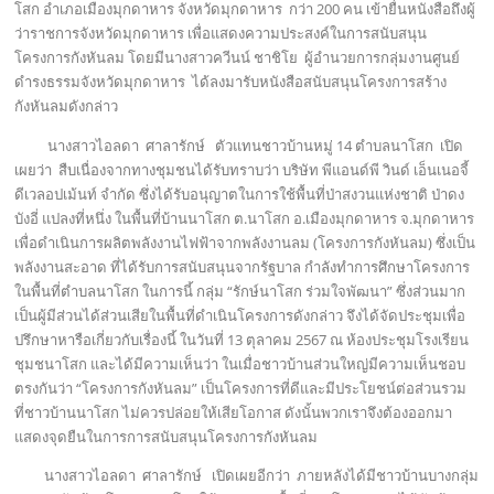
โสก อำเภอเมืองมุกดาหาร จังหวัดมุกดาหาร กว่า 200 คน เข้ายื่นหนังสือถึงผู้
ว่าราชการจังหวัดมุกดาหาร เพื่อแสดงความประสงค์ในการสนับสนุน
โครงการกังหันลม โดยมีนางสาวควีนน์ ชาชิโย ผู้อำนวยการกลุ่มงานศูนย์
ดำรงธรรมจังหวัดมุกดาหาร ได้ลงมารับหนังสือสนับสนุนโครงการสร้าง
กังหันลมดังกล่าว
นางสาวไอลดา ศาลารักษ์ ตัวแทนชาวบ้านหมู่ 14 ตำบลนาโสก เปิด
เผยว่า สืบเนื่องจากทางชุมชนได้รับทราบว่า บริษัท พีแอนด์พี วินด์ เอ็นเนอจี้
ดีเวลอปเม้นท์ จำกัด ซึ่งได้รับอนุญาตในการใช้พื้นที่ป่าสงวนแห่งชาติ ป่าดง
บังอี่ แปลงที่หนึ่ง ในพื้นที่บ้านนาโสก ต.นาโสก อ.เมืองมุกดาหาร จ.มุกดาหาร
เพื่อดำเนินการผลิตพลังงานไฟฟ้าจากพลังงานลม (โครงการกังหันลม) ซึ่งเป็น
พลังงานสะอาด ที่ได้รับการสนับสนุนจากรัฐบาล กำลังทำการศึกษาโครงการ
ในพื้นที่ตำบลนาโสก ในการนี้ กลุ่ม “รักษ์นาโสก ร่วมใจพัฒนา” ซึ่งส่วนมาก
เป็นผู้มีส่วนได้ส่วนเสียในพื้นที่ดำเนินโครงการดังกล่าว จึงได้จัดประชุมเพื่อ
ปรึกษาหารือเกี่ยวกับเรื่องนี้ ในวันที่ 13 ตุลาคม 2567 ณ ห้องประชุมโรงเรียน
ชุมชนาโสก และได้มีความเห็นว่า ในเมื่อชาวบ้านส่วนใหญ่มีความเห็นชอบ
ตรงกันว่า “โครงการกังหันลม” เป็นโครงการที่ดีและมีประโยชน์ต่อส่วนรวม
ที่ชาวบ้านนาโสก ไม่ควรปล่อยให้เสียโอกาส ดังนั้นพวกเราจึงต้องออกมา
แสดงจุดยืนในการการสนับสนุนโครงการกังหันลม
นางสาวไอลดา ศาลารักษ์ เปิดเผยอีกว่า ภายหลังได้มีชาวบ้านบางกลุ่ม