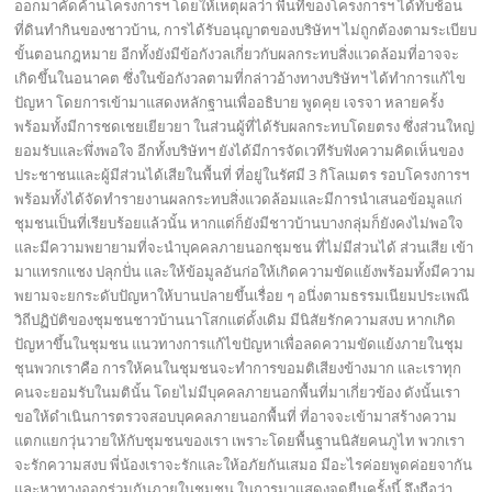
ออกมาคัดค้านโครงการฯ โดยให้เหตุผลว่า พื้นที่ของโครงการฯ ได้ทับช้อน
ที่ดินทำกินของชาวบ้าน, การได้รับอนุญาตของบริษัทฯ ไม่ถูกต้องตามระเบียบ
ขั้นตอนกฎหมาย อีกทั้งยังมีข้อกังวลเกี่ยวกับผลกระทบสิ่งแวดล้อมที่อาจจะ
เกิดขึ้นในอนาคต ซึ่งในข้อกังวลตามที่กล่าวอ้างทางบริษัทฯ ได้ทำการแก้ไข
ปัญหา โดยการเข้ามาแสดงหลักฐานเพื่ออธิบาย พูดคุย เจรจา หลายครั้ง
พร้อมทั้งมีการชดเชยเยียวยา ในส่วนผู้ที่ได้รับผลกระทบโดยตรง ซึ่งส่วนใหญ่
ยอมรับและพึ่งพอใจ อีกทั้งบริษัทฯ ยังได้มีการจัดเวทีรับฟังความคิดเห็นของ
ประชาชนและผู้มีส่วนได้เสียในพื้นที่ ที่อยู่ในรัศมี 3 กิโลเมตร รอบโครงการฯ
พร้อมทั้งได้จัดทำรายงานผลกระทบสิ่งแวดล้อมและมีการนำเสนอข้อมูลแก่
ชุมชนเป็นที่เรียบร้อยแล้วนั้น หากแต่ก็ยังมีชาวบ้านบางกลุ่มก็ยังคงไม่พอใจ
และมีความพยายามที่จะนำบุคคลภายนอกชุมชน ที่ไม่มีส่วนได้ ส่วนเสีย เข้า
มาแทรกแชง ปลุกปั่น และให้ข้อมูลอันก่อให้เกิดความขัดแย้งพร้อมทั้งมีความ
พยามจะยกระดับปัญหาให้บานปลายขึ้นเรื่อย ๆ อนึ่งตามธรรมเนียมประเพณี
วิถีปฏิบัติของชุมชนชาวบ้านนาโสกแต่ดั้งเดิม มีนิสัยรักความสงบ หากเกิด
ปัญหาขึ้นในชุมชน แนวทางการแก้ไขปัญหาเพื่อลดความขัดแย้งภายในชุม
ชุนพวกเราคือ การให้คนในชุมชนจะทำการขอมติเสียงข้างมาก และเราทุก
คนจะยอมรับในมตินั้น โดยไม่มีบุคคลภายนอกพื้นที่มาเกี่ยวข้อง ดังนั้นเรา
ขอให้ดำเนินการตรวจสอบบุคคลภายนอกพื้นที่ ที่อาจจะเข้ามาสร้างความ
แตกแยกวุ่นวายให้กับชุมชนของเรา เพราะโดยพื้นฐานนิสัยคนภูไท พวกเรา
จะรักความสงบ พี่น้องเราจะรักและให้อภัยกันเสมอ มีอะไรค่อยพูดค่อยจากัน
และหาทางออกร่วมกันภายในชุมชน ในการมาแสดงจุดยืนครั้งนี้ จึงถือว่า