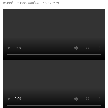
อนุศักดิ์ – เสาวภา แสนวิเศษ // มุกดาหาร