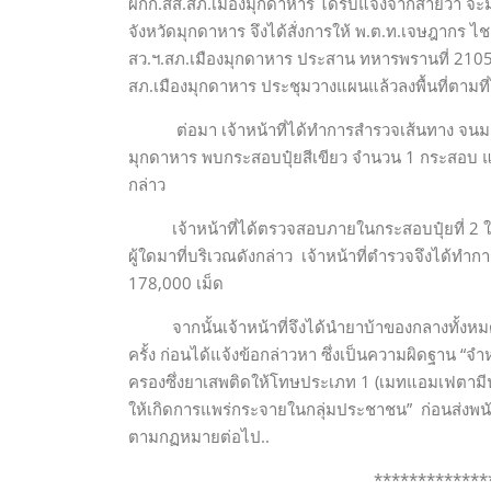
ผกก.สส.สภ.เมืองมุกดาหาร ได้รับแจ้งจากสายว่า จะม
จังหวัดมุกดาหาร จึงได้สั่งการให้ พ.ต.ท.เจษฎากร ไ
สว.ฯ.สภ.เมืองมุกดาหาร ประสาน ทหารพรานที่ 2105 
สภ.เมืองมุกดาหาร ประชุมวางแผนแล้วลงพื้นที่ตามที่
ต่อมา เจ้าหน้าที่ได้ทำการสำรวจเส้นทาง จนมาถึ
มุกดาหาร พบกระสอบปุ๋ยสีเขียว จำนวน 1 กระสอบ แ
กล่าว
เจ้าหน้าที่ได้ตรวจสอบภายในกระสอบปุ๋ยที่ 2 ใบพบว
ผู้ใดมาที่บริเวณดังกล่าว เจ้าหน้าที่ตำรวจจึงได้ท
178,000 เม็ด
จากนั้นเจ้าหน้าที่จึงได้นำยาบ้าของกลางทั้งหมด
ครั้ง ก่อนได้แจ้งข้อกล่าวหา ซึ่งเป็นความผิดฐาน
ครองซึ่งยาเสพติดให้โทษประเภท 1 (เมทแอมเฟตามีน) 
ให้เกิดการแพร่กระจายในกลุ่มประชาชน” ก่อนส่งพน
ตามกฏหมายต่อไป..
*****************