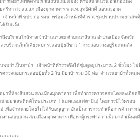
ีการส่งยาเสพติดที่บริเวณถนนเลี่ยงเมือง ตำบลนาสีนวน อำเภอเมือง
ชยศรีหา สว.สส.สภ.เมืองมุกดาหาร พ.ต.ท.สุทธิศักดิ์ สอนสะอาด
เจ้าหน้าที่ ชปข.กอ.รมน. พร้อมเจ้าหน้าที่ตำรวจชุดปราบปรามยาเสพต
ได้รับแจ้ง
งบริเวณใกล้ทางเข้าบ้านนาเตย ตำบลนาสีนวน อำเภอเมือง จังหวัด
ละบริเวณใกล้เคียงพบกระสอบปุ๋ยสีขาว 1 กระสอบวางอยู่ริมถนนดัง
่าเป็นยาบ้า เจ้าหน้าที่ตำรวจจึงได้ซุ่มดูอยู่ประมาณ 2 ชั่วโมง ไม่ม
ำการตรวจสอบกระสอบปุ๋ยทั้ง 2 ใบ มียาบ้ารวม 30 ห่อ จำนวนยาบ้าทั้งหมด
มาที่ห้องสืบสวน สภ.เมืองมุกตาหาร เพื่อทำการตรวจสอบโดยละเอียดอ
 “จำหน่ายยาเสพติดห้โทษประเภท 1 (เมทแอมเฟตามีน) โดยการมีไว้ครอบ
เพื่อจําหน่ายโดยไม่ได้รับอนุญาต อันเป็นการกระทำเพื่อการค้า การก่
ักงานสอบสวน สภ.เมือง มุกดาหาร เพื่อหาผู้กระทำความผิดมาดำเนินคดี
****