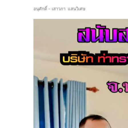
อนุศักดิ์ – เสาวภา แสนวิเศษ