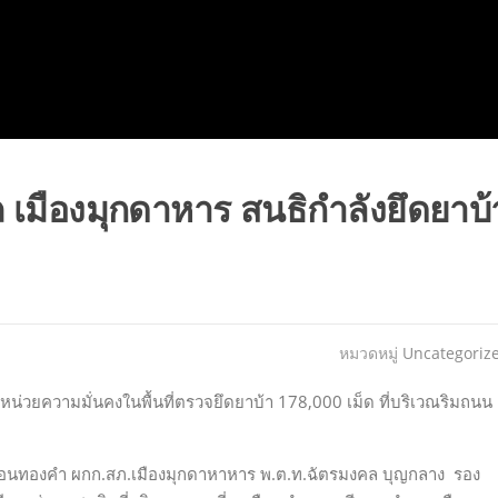
เมืองมุกดาหาร สนธิกำลังยึดยาบ้
หมวดหมู่
Uncategoriz
หน่วยความมั่นคงในพื้นที่ตรวจยึดยาบ้า 178,000 เม็ด ที่บริเวณริมถนน
ทองคำ ผกก.สภ.เมืองมุกดาหาหาร พ.ต.ท.ฉัตรมงคล บุญกลาง รอง