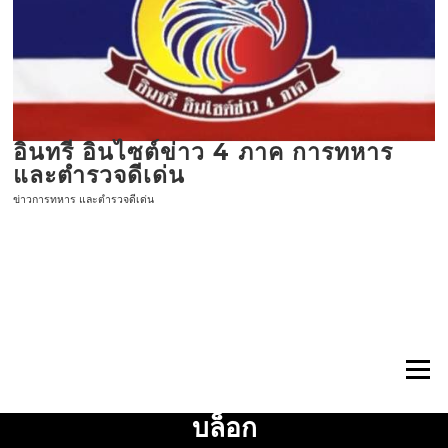
ข้าม
ไป
ที่
เนื้อหา
อินทรี อินไซต์ข่าว 4 ภาค การทหาร
และตำรวจดีเด่น
ข่าวการทหาร และตำรวจดีเด่น
เมนู
บล็อก