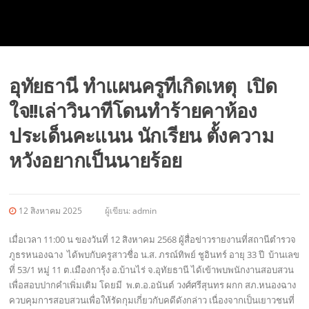
อุทัยธานี ทำแผนครูทีเกิดเหตุ เปิด
ใจ!!เล่าวินาทีโดนทำร้ายคาห้อง
ประเด็นคะแนน นักเรียน ตั้งความ
หวังอยากเป็นนายร้อย
12 สิงหาคม 2025
ผู้เขียน:
admin
เมื่อเวลา 11:00 น ของวันที่ 12 สิงหาคม 2568 ผู้สื่อข่าวรายงานที่สถานีตำรวจ
ภูธรหนองฉาง ได้พบกับครูสาวชื่อ น.ส. ภรณ์ทิพย์ ชูอินทร์ อายุ 33 ปี บ้านเลข
ที่ 53/1 หมู่ 11 ต.เมืองการุ้ง อ.บ้านไร่ จ.อุทัยธานี ได้เข้าพบพนักงานสอบสวน
เพื่อสอบปากคำเพิ่มเติม โดยมี พ.ต.อ.อนันต์ วงศ์ศรีสุนทร ผกก สภ.หนองฉาง
ควบคุมการสอบสวนเพื่อให้รัดกุมเกี่ยวกับคดีดังกล่าว เนื่องจากเป็นเยาวชนที่