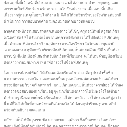
ก่อเหตุ ทั้งนี้เจ้าหน้าที่ตำรวจ สภ. หนองฉางได้สอบปากคำทางคุณครู และ
เยาวชนเป็นที่เรียบร้อย พร้อมประสานไปยังหน่วยงาน เพื่อสอบเพิ่มเติม
เนื่องจากผู้ก่อเหตุนั้นอายุไม่ถึง 18 ปี จึงได้ให้สหวิชาชีพของจังหวัดอุทัยธานี
ดำเนินการ การสอบปากคำตามกฎหมายเด็กเยาวชนต่อไป
ล่าสุดทางพนักงานสอบสวนสภ.หนองฉาง ได้เชิญ ครูภรณ์ทิพย์ ครูสอนวิชา
คณิตศาสตร์ ที่ได้รับบาดเจ็บจากเหตุการณ์ดังกล่าว ได้ไปยังห้อง ที่เกิดเหตุ
เพื่อทำแผน ที่สถานโรงเรียนอุทัยธรรมานุวัตรวิทยา ในวักหนองขุนชาติ
อ.หนองฉาง จ.อุทัยธานี บริเวณห้องที่เกิดเหตุ ชั้นมัธยมศึกษาปีที่ 5 เป็นห้อง
ปราชญ์ ซึ่งเป็นห้องพิเศษสำหรับนักเรียนที่เรียนเก่ง จะได้ประจำอยู่ห้องเรียน
ดังกล่าว พร้อมกับพาเจ้าหน้าที่ตำรวจไปชี้จุดที่เกิดเหตุ
โดยอาจารย์ภรณ์ทิพย์ ได้เปิดเผยห้องเรียนดังกล่าว มีครูประจำชั้นชื่อ
น.ส.กนกวรรณ รอดไผ่ และตนเองเป็นครูสอนวิชาคณิตศาสตร์ และได้มา
ตรวจข้อสอบ วิชาคณิตศาสตร์ ขณะเกิดเหตุขณะนั้นตัวอาจารย์เอง ได้กำลัง
นั่งตรวจข้อสอบของนักเรียน อยู่ จู่ๆ นักเรียนดังกล่าวก็ได้ไม่พอใจได้เข้ามา
ทำร้ายครู เนื่องจากเด็กนักเรียนดังกล่าวได้คาดหวังว่าจะได้คะแนนที่สูงกว่า
นี้ แต่ก็ไม่ได้เป็นที่คาดหวังจนเกิดไม่พอใจ ได้ก่อเหตุทำร้ายครู ตามคลิป
พร้อมกับอธิบายผลคะแนน
หลังจากนั้นได้มีครูทราบชื่อ น.ส.มลชนก สุฬาภา ซึ่งเป็นอาจารย์สอนวิชา
สังคม ซึ่งมีห้องติดกับห้องทีเกิดเหตุ กล่าวว่า ทราบว่าชวงที่เกิดเหตุ เด็กออก