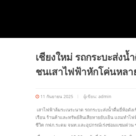
เชียงใหม่ รถกระบะส่งน้ำดื
ชนเสาไฟฟ้าหักโค่นหลาย
11 กันยายน 2025
ผู้เขียน:
admin
เสาไฟฟ้าล้มระเนระนาด รถกระบะส่งน้ำดื่มยี่ห้อดังเ
เรือน ร้านค้าและทรัพย์สินเสียหายยับเยิน แถมทำไฟฟ
ชีวิต กฟภ.ระดม จนท.และอุปกรณ์เร่งซ่อมแซมด่วน 