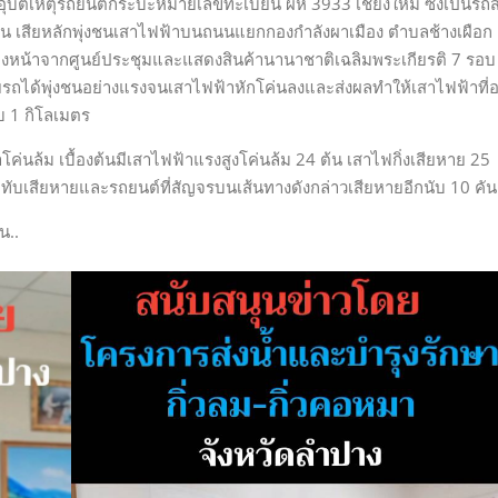
ดอุบัติเหตุรถยนต์กระบะหมายเลขทะเบียน ผห 3933 เชียงใหม่ ซึ่งเป็นรถส
คัน เสียหลักพุ่งชนเสาไฟฟ้าบนถนนแยกกองกำลังผาเมือง ตำบลช้างเผือก
บมุ่งหน้าจากศูนย์ประชุมและแสดงสินค้านานาชาติเฉลิมพระเกียรติ 7 รอบ
ด้พุ่งชนอย่างแรงจนเสาไฟฟ้าหักโค่นลงและส่งผลทำให้เสาไฟฟ้าที่อย
บ 1 กิโลเมตร
ล้ม เบื้องต้นมีเสาไฟฟ้าแรงสูงโค่นล้ม 24 ต้น เสาไฟกิ่งเสียหาย 25
้มทับเสียหายและรถยนต์ที่สัญจรบนเส้นทางดังกล่าวเสียหายอีกนับ 10 คัน
น..