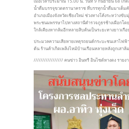
เมื่อเวลาประมาณ 15.00 น. วันที่ 9 กันยายน 68 เกิ
น้ำดื่มบรรจุขวดตรานาคราช ที่บรรทุกน้ำดื่มมาเต็ม
อำเภอเมืองจังหวัดเชียงใหม่ ช่วงทางโค้งระหว่างขั
พระชนมพรรษาไปทางสถานีตำรวจภูธรช้างเผือกโดยรถไ
ใกล้เคียงหากล้มอีกหลายสิบต้นเป็นระยะทางยาวเกือ
ประมวลความเสียหายเหตุรถยนต์กระบะชนเสาไฟฟ้าโค่น
ต้น ร้านค้าเกิดเพลิงไหม้บ้านเรือนหลายหลังถูกเสาล
///////////////// คนข่าว อินทรี อินไซด์หางดง รายงา