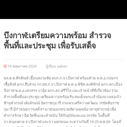
บึงกาฬ:เตรียมความพร้อม สำรวจ
พื้นที่และประชุม เพื่อรับเสด็จ
16 พฤษภาคม 2026
ผู้เขียน:
admin
พล.ต.ต.ศิรสัณห์ เยื้อนสงวนชัย ผบก.ภ.จว.บึงกาฬ พร้อมด้วย พ.ต.อ.กฤษกร
เชื้อสิงห์ ผกก.สืบสวน กก.สส.ภ.จว.บึงกาฬ พ.ต.อ.พิชิต คงพิทักษ์ ผกก.สภ.เมือง
บึงกาฬ พ.ต.อ.เสกสรร บาอุ้ย ผกก.สภ.ศรีวิไล และเจ้าหน้าที่ที่เกี่ยวข้อง ร่วม
สำรวจพื้นที่และประชุม เตรียมความพร้อมรับ สมเด็จพระเจ้าน้องนางเธอเจ้า
ฟ้าจุฬาภรณ์วลัยลักษณ์ อัคราชกุมารี กรมพระศรีสวางควัฒน วรขัตติยราช
กุมารี มีกำหนดการเสด็จฯ มาส่งออกหน่วยสัตวแพทย์อาสาจุฬาภรณ์ เพื่อ
ทำการรักษา ฉีดวัคซีนและทำหมัน ให้กับสุนัขและแมวจรจัด ในพื้นที่
จว.หนองคาย จว.บึงกาฬ และจว.นครพนม ระหว่างวันที่ 19-25 พ.ค.69 โดยมี