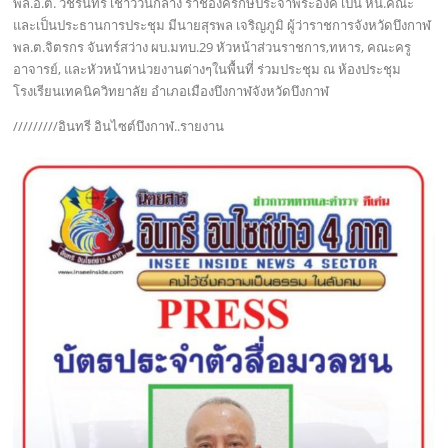
พล.อ.ต. วัชรินทร์ เชาว์วันกลาง ราชองครักษ์ประจำพระองค์ เป็น หน.คณะ
และเป็นประธานการประชุม มีนายสุรพล เจริญภูมิ ผู้ว่าราชการจังหวัดบึงกาฬ
พล.ต.จิตรกร จันทร์สว่าง ผบ.มทบ.29 หัวหน้าส่วนราชการ,ทหาร, คณะครู
อาจารย์, และหัวหน้าหน่วยงานต่างๆในพื้นที่ ร่วมประชุม ณ ห้องประชุม
โรงเรียนเทคนิควิทยาลัย อำเภอเมืองบึงกาฬจังหวัดบึงกาฬ
/////////อินทรี อินไซต์บึงกาฬ..รายงาน