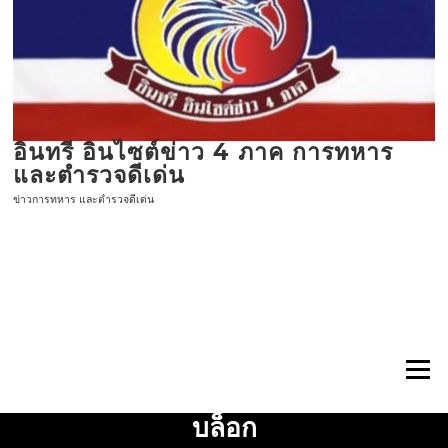
ข้าม
ไป
ที่
เนื้อหา
อินทรี อินไซต์ข่าว 4 ภาค การทหาร
และตำรวจดีเด่น
ข่าวการทหาร และตำรวจดีเด่น
เมนู
บล็อก