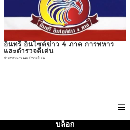
ข้าม
ไป
ที่
เนื้อหา
อินทรี อินไซต์ข่าว 4 ภาค การทหาร
และตำรวจดีเด่น
ข่าวการทหาร และตำรวจดีเด่น
เมนู
บล็อก