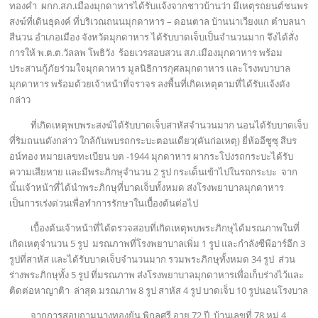
ทองคำ ผกก.สภ.เมืองมุกดาหารได้รับแจ้งจากชาวบ้านว่า มีเหตุรถยนต์ชนพร
สงฆ์ที่เดินธุดงค์ ที่บริเวณถนนมุกดาหาร – ดอนตาล บ้านนาเวียงแก ตำบลนา
สีนวน อำเภอเมือง จังหวัดมุกดาหาร ได้รับบาดเจ็บเป็นจำนวนมาก จึงได้สั่ง
การให้ พ.ต.ต.วัลลพ โพธิวัง ร้อยเวรสอบสวน สภ.เมืองมุกดาหาร พร้อม
ประสานกู้ภัยร่วมใจมุกดาหาร มูลนิธิการกุศลมุกดาหาร และโรงพบาบาล
มุกดาหาร พร้อมด้วยเจ้าหน้าที่จราจร ลงพื้นที่เกิดเหตุตามที่ได้รับแจ้งดัง
กล่าว
ที่เกิดเหตุพบพระสงฆ์ได้รับบาดเจ็บสาหัสจำนวนมาก นอนได้รับบาดเจ็บ
ที่ริมถนนดังกล่าว ใกล้กันพบรถกระบะตอนเดียว(คันก่อเหตุ) ยี่ห้ออีซูซุ สีบร
อน์ทอง หมายเลขทะเบียน บต -1944 มุกดาหาร ผากระโปงรถกระบะได้รับ
ความเสียหาย และมีพระภิกษุจำนวน 2 รูป กระเด็นเข้าไปในรถกระบะ จาก
นั้นเจ้าหน้าที่ได้นำพระภิกษุที่บาดเจ็บทั้งหมด ส่งโรงพยาบาลมุกดาหาร
เป็นการเร่งด่วนเพื่อทำการรักษาในเบื้องต้นต่อไป
เบื้องต้นเจ้าหน้าที่ได้ตรวจสอบที่เกิดเหตุพบพระภิกษุได้มรณภาพในที่
เกิดเหตุจำนวน 5 รูป มรณภาพที่โรงพยาบาลเพิ่ม 1 รูป และกำลังซีพีอาร์อีก 3
รูปที่สาหัส และได้รับบาดเจ็บจำนวนมาก รวมพระภิกษุทั้งหมด 34 รูป ส่วน
ร่างพระภิกษุทั้ง 5 รูป ที่มรณภาพ ส่งโรงพยาบาลมุกดาหารเพื่อเก็บร่างไว้และ
ติดต่อหาญาติา ล่าสุด มรณภาพ 8 รูป สาหัส 4 รูป บาดเจ็บ 10 รูปนอนโรงบาล
จากการสอบถามนางทองยุ้น พิกุลศรี อายุ 72 ปี บ้านเลขที่ 78 หมู่ 4