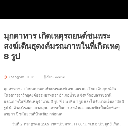
มุกดาหาร เกิดเหตุรถยนต์ชนพระ
สงฆ์เดินธุดงค์มรณภาพในที่เกิดเหตุ
8 รูป
3 กรกฎาคม 2026
ผู้เขียน:
admin
มุกดาหาร – เกิดเหตุรถยนต์ชนพระสงฆ์ สามเณร และโยม เดินธุดงค์ใน
โครงการจาริกธุดงค์ธรรมยาทตรา อำเภอน้ำขุ่น จังหวัดอุบลราชธานี
มรณภาพในที่เกิดเหตุจำนวน 5 รูป ที่ ร.พ เพิ่ม 1 รูป และได้รับบาดเจ็บสาหัส 3
รูป นำตัวส่งโรงพยาบาลมุกดาหารเป็นการเร่งด่วน ส่วนคนขับเป็นเด็กพิเศษ
อายุ 11 ปี ขโมยรถที่บ้านขับมาก่อเหตุ
วันที่ 2 กรกฎาคม 2569 เวลาประมาณ 11.00 น. พ.ต.อ.ประยุทธ์ เรือน