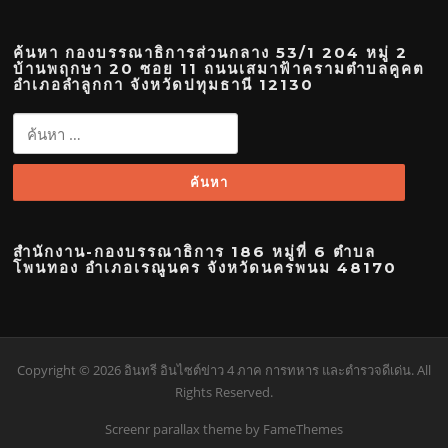
ค้นหา กองบรรณาธิการส่วนกลาง 53/1 204 หมู่ 2
บ้านพฤกษา 20 ซอย 11 ถนนเสมาฟ้าครามตำบลคูคต
อำเภอลำลูกกา จังหวัดปทุมธานี 12130
ค้นหา
สำหรับ:
สำนักงาน-กองบรรณาธิการ 186 หมู่ที่ 6 ตำบล
โพนทอง อำเภอเรณูนคร จังหวัดนครพนม 48170
Copyright © 2026 อินทรี อินไซต์ข่าว 4 ภาค การทหาร และตำรวจดีเด่น. All
Rights Reserved.
Screenr parallax theme
by FameThemes